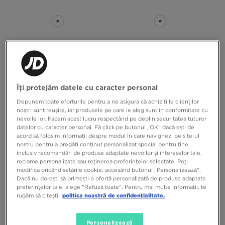
Îți protejăm datele cu caracter personal
ADIDAS CAMPUS ST
ADIDAS CAMPUS ST
Depunem toate eforturile pentru a ne asigura că achizițiile clienților
noștri sunt reușite, iar produsele pe care le aleg sunt în conformitate cu
nevoile lor. Facem acest lucru respectând pe deplin securitatea tuturor
399,99 RON
649,99 RON
399,99 RON
649,99 RON
datelor cu caracter personal. Fă click pe butonul „OK” dacă ești de
acord să folosim informații despre modul în care navighezi pe site-ul
nostru pentru a pregăti conținut personalizat special pentru tine,
inclusiv recomandări de produse adaptate nevoilor și intereselor tale,
reclame personalizate sau reținerea preferințelor selectate. Poți
modifica oricând setările cookie, accesând butonul „Personalizează”.
Dacă nu dorești să primești o ofertă personalizată de produse adaptate
preferințelor tale, alege "Refuză toate". Pentru mai multe informații, te
rugăm să citești
politica noastră de confidențialitate.
Personalizează