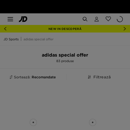
NEW IN DESCOPERĂ
JD Sports
adidas special offer
adidas special offer
83 produse
Sortează:
Recomandate
Filtrează