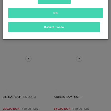
OK
ADIDAS MUNCHEN
ADIDAS CLIMACOOL 1
Refuză toate
299,99 RON
599,99 RON
469,99 RON
699,99 RON
ADIDAS CAMPUS 00S J
ADIDAS CAMPUS ST
299,99 RON
449,99 RON
349,99 RON
649,99 RON