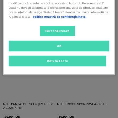
modifica oricând setările cookie, accesând butonul „Personalizează”.
Dacă nu dorești să primești o ofertă personalizată de produse adaptate
preferințelor tale, alege "Refuză toate". Pentru mai multe informații, te
rugăm să citești
politica noastră de confidențialitate.
ADIDAS TRICOU EVERYDAY
JORDAN TRICOU M J BRK LSR GFX
CASUAL WEAR
SS CREW
Personalizează
174,99 RON
199,99 RON
OK
Refuză toate
NIKE PANTALONI SCURȚI M NK DF
NIKE TRICOU SPORTSWEAR CLUB
ACD25 KP BR
129,99 RON
139,99 RON