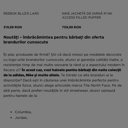
REEBOK BLUZĂ LARS
NIKE JACHETĂ DE IARNĂ M NK
ACCESS FILLED PUFFER
319,99 RON
759,99 RON
Noutăți – îmbrăcămintea pentru bărbați din oferta
brandurilor cunoscute
Îți plac produsele de firmă? Știi că dacă mizezi pe modelele decorate
cu logo-urile brandurilor cunoscute, atunci ai garanția calității înalte, a
rezistenței timp de mai multe sezoane la rând și a aspectului modern în
fiecare zi?
În acest caz, vezi hainele pentru bărbați din noile colecții
de la adidas, Nike și multe altele.
Te întrebi ce alte branduri ai la
dispoziție? Dacă ești în căutarea unei îmbrăcăminte perfecte pentru
activitățile fizice, atunci alege articolele marca The North Face. Pe de
altă parte, dacă preferi noutățile în stil streetwear, atunci optează
pentru hainele de la:
Columbia,
Jordan,
Hoodrich