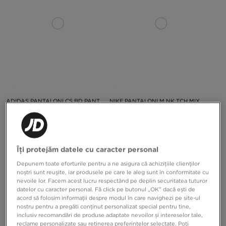
ADIDAS PANTALONI CS BD PANT
NIKE PANTALONI M NK TCH MIX
JGGR
274,99 RON
529,99 RON
Îți protejăm datele cu caracter personal
Depunem toate eforturile pentru a ne asigura că achizițiile clienților
noștri sunt reușite, iar produsele pe care le aleg sunt în conformitate cu
nevoile lor. Facem acest lucru respectând pe deplin securitatea tuturor
datelor cu caracter personal. Fă click pe butonul „OK” dacă ești de
acord să folosim informații despre modul în care navighezi pe site-ul
nostru pentru a pregăti conținut personalizat special pentru tine,
inclusiv recomandări de produse adaptate nevoilor și intereselor tale,
reclame personalizate sau reținerea preferințelor selectate. Poți