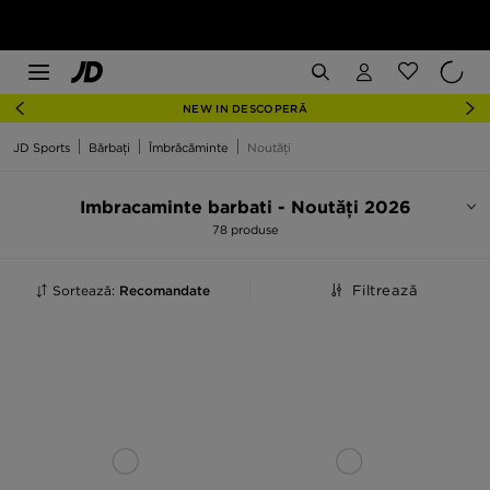
NEW IN DESCOPERĂ
JD Sports
Bărbați
Îmbrăcăminte
Noutăți
Imbracaminte barbati - Noutăți 2026
78 produse
Sortează:
Recomandate
Filtrează