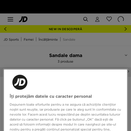
NEW IN DESCOPERĂ
JD Sports
Femei
Încălțăminte
Sandale
Sandale dama
3 produse
Șlapi damă
Balerini dama
Sortează:
Recomandate
Filtrează
Îți protejăm datele cu caracter personal
Depunem toate eforturile pentru a ne asigura că achizițiile clienților
noștri sunt reușite, iar produsele pe care le aleg sunt în conformitate cu
nevoile lor. Facem acest lucru respectând pe deplin securitatea tuturor
datelor cu caracter personal. Fă click pe butonul „OK” dacă ești de
acord să folosim informații despre modul în care navighezi pe site-ul
nostru pentru a pregăti conținut personalizat special pentru tine,