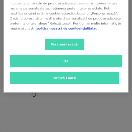
inclusiv recomandări de produse adaptate nevoilor și intereselor tale,
reclame personalizate sau reținerea preferințelor selectate. Poți
modifica oricând setările cookie, accesând butonul „Personalizează”.
Dacă nu dorești să primești o ofertă personalizată de produse adaptate
preferințelor tale, alege "Refuză toate". Pentru mai multe informații, te
rugăm să citești
politica noastră de confidențialitate.
Personalizează
UGG W GOLDENGLOW
UGG W GOLDENGLOW
449,99 RON
589,99 RON
449,99 RON
589,99 RON
OK
Refuză toate