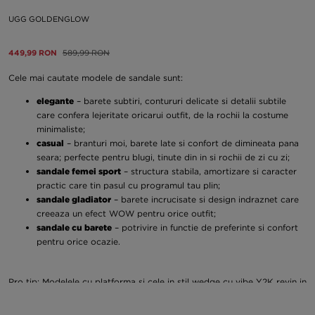
UGG GOLDENGLOW
449,99 RON
589,99 RON
Cele mai cautate modele de sandale sunt:
elegante
– barete subtiri, contururi delicate si detalii subtile
care confera lejeritate oricarui outfit, de la rochii la costume
minimaliste;
casual
– branturi moi, barete late si confort de dimineata pana
seara; perfecte pentru blugi, tinute din in si rochii de zi cu zi;
sandale femei sport
– structura stabila, amortizare si caracter
practic care tin pasul cu programul tau plin;
sandale gladiator
– barete incrucisate si design indraznet care
creeaza un efect WOW pentru orice outfit;
sandale cu barete
– potrivire in functie de preferinte si confort
pentru orice ocazie.
Pro tip: Modelele cu platforma si cele in stil wedge cu vibe Y2K revin in
forta – acestea te fac sa pari mai inalta si iti sporesc increderea. Merita
sa ai o pereche in garderoba ta.