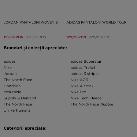
JORDAN PANTALONI WOVEN B
ADIDAS PANTALONI WORLD TOUR
199,99 RON
329,99 RON
129,99 RON
229,99 RON
Branduri și colecții apreciate:
adidas
adidas Superstar
Nike
adidas Trefoil
Jordan
adidas 3 stripes
The North Face
Nike ACG
Hoodrich
Nike Air Max
McKenzie
Nike Pro
Supply & Demand
Nike Tech Fleece
The North Face
The North Face Nuptse
Unlike Humans
Categorii apreciate: