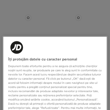
MCKENZIE PANTALONI ROCCO OP
NIKE PANTALONI G NSW STUDIO
Îți protejăm datele cu caracter personal
HM PNT
FLC OH PANT
Depunem toate eforturile pentru a ne asigura că achizițiile clienților
119,99 RON
199,99 RON
noștri sunt reușite, iar produsele pe care le aleg sunt în conformitate cu
nevoile lor. Facem acest lucru respectând pe deplin securitatea tuturor
datelor cu caracter personal. Fă click pe butonul „OK” dacă ești de
acord să folosim informații despre modul în care navighezi pe site-ul
nostru pentru a pregăti conținut personalizat special pentru tine,
inclusiv recomandări de produse adaptate nevoilor și intereselor tale,
reclame personalizate sau reținerea preferințelor selectate. Poți
modifica oricând setările cookie, accesând butonul „Personalizează”.
Dacă nu dorești să primești o ofertă personalizată de produse adaptate
preferințelor tale, alege "Refuză toate". Pentru mai multe informații, te