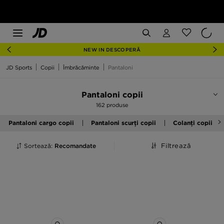
NEW IN DESCOPERĂ
JD Sports
Copii
Îmbrăcăminte
Pantaloni
Pantaloni copii
162 produse
Pantaloni cargo copii
Pantaloni scurți copii
Colanți copii
Sortează:
Recomandate
Filtrează