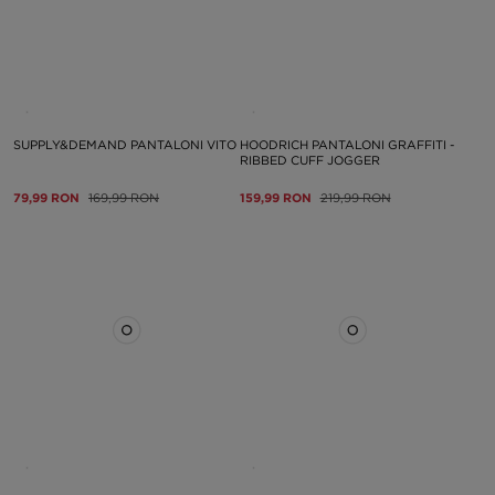
SUPPLY&DEMAND PANTALONI VITO
HOODRICH PANTALONI GRAFFITI -
RIBBED CUFF JOGGER
79,99 RON
169,99 RON
159,99 RON
219,99 RON