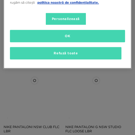
rugăm să citești
politica noastră de confidențialitate.
Personalizează
NIKE PANTALONI B NSW AIR MAX
HOODRICH PANTALONI RITUAL
FLC JOGGER
OK
299,99 RON
229,99 RON
Refuză toate
NIKE PANTALONI NSW CLUB FLC
NIKE PANTALONI G NSW STUDIO
LBR
FLC LOOSE LBR