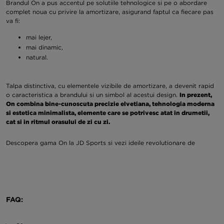
Brandul On a pus accentul pe solutiile tehnologice si pe o abordare
complet noua cu privire la amortizare, asigurand faptul ca fiecare pas
va fi:
mai lejer,
mai dinamic,
natural.
Talpa distinctiva, cu elementele vizibile de amortizare, a devenit rapid
o caracteristica a brandului si un simbol al acestui design.
In prezent,
On combina bine-cunoscuta precizie elvetiana, tehnologia moderna
si estetica minimalista, elemente care se potrivesc atat in drumetii,
cat si in ritmul orasului de zi cu zi.
Descopera gama On la JD Sports si vezi ideile revolutionare de
produse running si nu numai.
Ce se potriveste cu imbracamintea si incaltamintea On?
Brandul On ofera imbracaminte, incaltaminte si accesorii pentru
FAQ:
barbati si femei, create pentru alergare pe strazile oraselor si pe
traseele pentru turisti.
Fiecare design combina experienta practica si
expertiza care va fi apreciata atat de profesionisti, cat si de amatori.