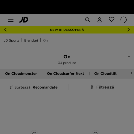
NEW IN DESCOPERĂ
JD Sports
Branduri
On
On
34 produse
On Cloudmonster
On Cloudsurfer Next
On Cloudtilt
Sortează:
Recomandate
Filtrează