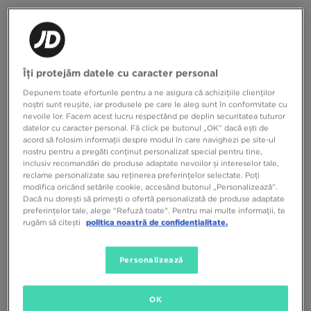
ON CLOUDMONSTER 1
ON CLOUDTILT
1 019,99 RON
919,99 RON
Îți protejăm datele cu caracter personal
Depunem toate eforturile pentru a ne asigura că achizițiile clienților
noștri sunt reușite, iar produsele pe care le aleg sunt în conformitate cu
nevoile lor. Facem acest lucru respectând pe deplin securitatea tuturor
datelor cu caracter personal. Fă click pe butonul „OK” dacă ești de
acord să folosim informații despre modul în care navighezi pe site-ul
nostru pentru a pregăti conținut personalizat special pentru tine,
inclusiv recomandări de produse adaptate nevoilor și intereselor tale,
reclame personalizate sau reținerea preferințelor selectate. Poți
modifica oricând setările cookie, accesând butonul „Personalizează”.
Dacă nu dorești să primești o ofertă personalizată de produse adaptate
preferințelor tale, alege "Refuză toate". Pentru mai multe informații, te
rugăm să citești
politica noastră de confidențialitate.
ON CLOUDHORIZON 2 WP
ON CLOUDTILT
Personalizează
1 069,99 RON
849,99 RON
OK