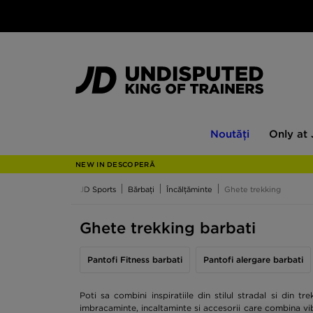
Noutăți
Only
Noutăți
Only at
at
JD
NEW IN DESCOPERĂ
JD Sports
Bărbați
Încălțăminte
Ghete trekking
Ghete trekking barbati
Pantofi Fitness barbati
Pantofi alergare barbati
Poti sa combini inspiratiile din stilul stradal si din
imbracaminte, incaltaminte si accesorii care combina vibe