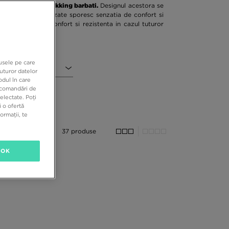
 asteapta ghete trekking barbati.
Designul acestora se
. Tehnologiile utilizate sporesc senzatia de confort si
erfect, dar si confort si rezistenta in cazul tuturor
dusele pe care
l
uturor datelor
odul în care
recomandări de
electate. Poți
 o ofertă
ormații, te
37 produse
OK