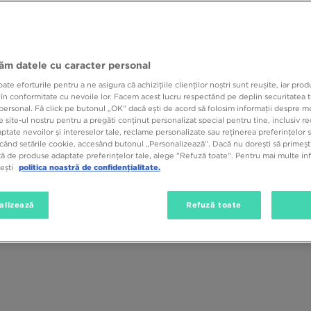
mplu, esti in cautarea unui produs distinctiv pentru tinutele tale, la JD te
clusiv pe o toamna ploioasa sau la temperaturile de inghet din timpul iernii
ile brandurilor bine-cunoscute, cum ar fi Timberland, garanteaza un look p
 disponibili in oferta JD Sports? Descopera acum!
jăm datele cu caracter personal
e eforturile pentru a ne asigura că achizițiile clienților noștri sunt reușite, iar pro
Mărime
Culoare
Materia
 în conformitate cu nevoile lor. Facem acest lucru respectând pe deplin securitatea t
personal. Fă click pe butonul „OK” dacă ești de acord să folosim informații despre m
 site-ul nostru pentru a pregăti conținut personalizat special pentru tine, inclusiv 
tate nevoilor și intereselor tale, reclame personalizate sau reținerea preferințelor s
când setările cookie, accesând butonul „Personalizează”. Dacă nu dorești să primești
ă de produse adaptate preferințelor tale, alege "Refuză toate". Pentru mai multe inf
tești
politica noastră de confidențialitate.
alizează
Refuză toate