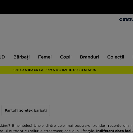
Bărbați
Femei
Copii
Branduri
Colecții
Ex
 JD
Bărbați
Femei
Copii
Branduri
Colecții
10% CASHBACK LA PRIMA ACHIZIȚIE CU JD STATUS
Pantofi goretex barbati
 trekking? Bineinteles! Unele dintre cele mai populare trenduri recente di
-ul outdoor cu stilurile streetwear, casual si lifestyle.
Indiferent daca faci