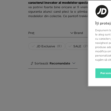
caracterul inovator al modelelor speciale sau, pur si si
va potrivi foarte bine oricare ar fi vremea de afara, in
siguranta atunci cand pleci la o plimbare lunga. Logour
modelelor din colectie. Ce pantofi trekking barbati sunt
Îți prote
Depunem toat
Preț
Brand
le aleg sunt
cu caracter 
navighezi pe
(8)
(21)
JD Exclusive
SALE
produse adap
modifica ori
personalizat
rugăm să ci
Sortează:
Recomandate
Person