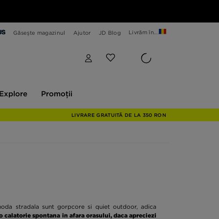
Livrăm în...
Găsește magazinul
Ajutor
JD Blog
plore
Promoții
Explore
Promoții
LIVRARE GRATUITĂ DE LA 350 RON
n moda stradala sunt gorpcore si quiet outdoor, adica
 o calatorie spontana in afara orasului, daca apreciezi