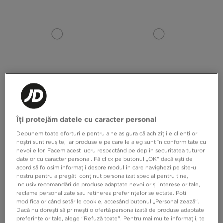
NEW BALANCE BLUZĂ HANORAC
NIKE BLUZĂ W NK STUDIO FLEECE
RIBB CROPP
OS CREW GLS
Îți protejăm datele cu caracter personal
Depunem toate eforturile pentru a ne asigura că achizițiile clienților
319,99 RON
349,99 RON
noștri sunt reușite, iar produsele pe care le aleg sunt în conformitate cu
nevoile lor. Facem acest lucru respectând pe deplin securitatea tuturor
datelor cu caracter personal. Fă click pe butonul „OK” dacă ești de
acord să folosim informații despre modul în care navighezi pe site-ul
nostru pentru a pregăti conținut personalizat special pentru tine,
inclusiv recomandări de produse adaptate nevoilor și intereselor tale,
reclame personalizate sau reținerea preferințelor selectate. Poți
modifica oricând setările cookie, accesând butonul „Personalizează”.
Dacă nu dorești să primești o ofertă personalizată de produse adaptate
preferințelor tale, alege "Refuză toate". Pentru mai multe informații, te