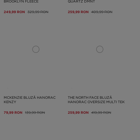
BROOKLYN FLEECE
QUARTZ DMNT
249,99 RON
329,99 RON
259,99 RON
409,99 RON
MCKENZIE BLUZĂ HANORAC
THE NORTH FACE BLUZĂ
KENZY
HANORAC OVERSIZE MULTI TEK
79,99 RON
139,99 RON
259,99 RON
419,99 RON