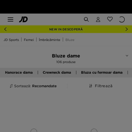
NEW IN DESCOPERĂ
JD Sports
Femei
Îmbrăcăminte
Bluze
Bluze dame
106 produse
Hanorace dama
Crewneck dama
Bluza cu fermoar dama
Sortează:
Recomandate
Filtrează