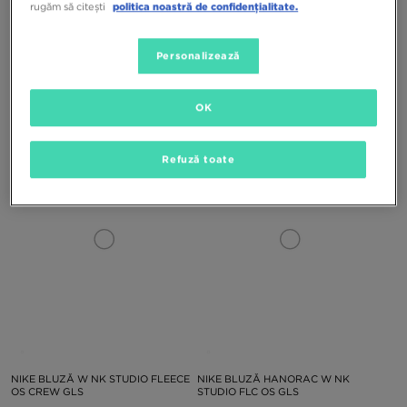
rugăm să citești
politica noastră de confidențialitate.
Personalizează
NIKE BLUZĂ HANORAC W STDO
NIKE BLUZĂ HANORAC W NK
FLC OS CRP
STUDIO FLC OS GLS
OK
349,99 RON
379,99 RON
Refuză toate
NIKE BLUZĂ W NK STUDIO FLEECE
NIKE BLUZĂ HANORAC W NK
OS CREW GLS
STUDIO FLC OS GLS