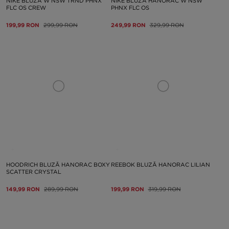
NIKE BLUZĂ W NSW TRND PHNX
NIKE BLUZĂ HANORAC W NSW
FLC OS CREW
PHNX FLC OS
199,99 RON
299,99 RON
249,99 RON
329,99 RON
HOODRICH BLUZĂ HANORAC BOXY
REEBOK BLUZĂ HANORAC LILIAN
SCATTER CRYSTAL
149,99 RON
289,99 RON
199,99 RON
319,99 RON