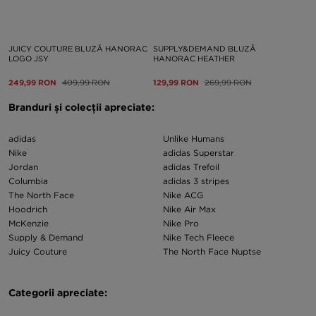
JUICY COUTURE BLUZĂ HANORAC
SUPPLY&DEMAND BLUZĂ
LOGO JSY
HANORAC HEATHER
249,99 RON
409,99 RON
129,99 RON
269,99 RON
Branduri și colecții apreciate:
adidas
Unlike Humans
Nike
adidas Superstar
Jordan
adidas Trefoil
Columbia
adidas 3 stripes
The North Face
Nike ACG
Hoodrich
Nike Air Max
McKenzie
Nike Pro
Supply & Demand
Nike Tech Fleece
Juicy Couture
The North Face Nuptse
Categorii apreciate: