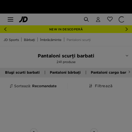
NEW IN DESCOPERĂ
JD Sports
Bărbați
Îmbrăcăminte
Pantaloni scurți
Pantaloni scurți barbati
241 produse
Blugi scurti barbati
Pantaloni bărbați
Pantaloni cargo barbat
Sortează:
Recomandate
Filtrează