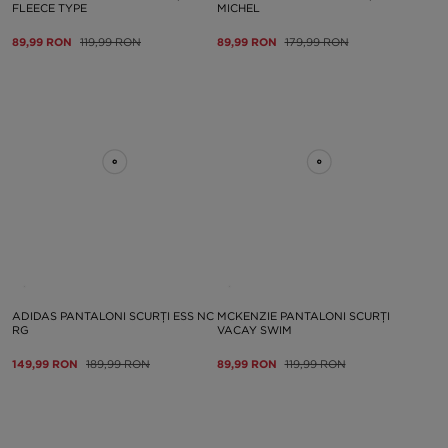
FLEECE TYPE
MICHEL
89,99 RON
119,99 RON
89,99 RON
179,99 RON
ADIDAS PANTALONI SCURȚI ESS NC
MCKENZIE PANTALONI SCURȚI
RG
VACAY SWIM
149,99 RON
189,99 RON
89,99 RON
119,99 RON