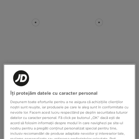
NIKE SWIM PANTALONI SCURȚI
MCKENZIE PANTALONI SCURȚI
BREAKER ESSENTIAL
PISMO
179,99 RON
119,99 RON
Îți protejăm datele cu caracter personal
Depunem toate eforturile pentru a ne asigura că achizițiile clienților
noștri sunt reușite, iar produsele pe care le aleg sunt în conformitate cu
nevoile lor. Facem acest lucru respectând pe deplin securitatea tuturor
datelor cu caracter personal. Fă click pe butonul „OK” dacă ești de
acord să folosim informații despre modul în care navighezi pe site-ul
nostru pentru a pregăti conținut personalizat special pentru tine,
inclusiv recomandări de produse adaptate nevoilor și intereselor tale,
reclame personalizate sau reținerea preferințelor selectate. Poți