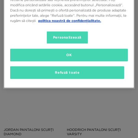
modifica oricând setările cookie, accesând butonul „Personalizează”.
Dacă nu dorești să primești o ofertă personalizată de produse adaptate
preferințelor tale, alege "Refuză toate". Pentru mai multe informații, te
rugăm să citești
politica noastră de confidențialitate.
ADIDAS PANTALONI SCURȚI
NIKE PANTALONI SCURȚI M NK DRI-
ESSENTIALS WAFFLE
FIT ACADEMY 25
Personalizează
249,99 RON
119,99 RON
OK
Refuză toate
JORDAN PANTALONI SCURȚI
HOODRICH PANTALONI SCURȚI
DIAMOND
VARSITY