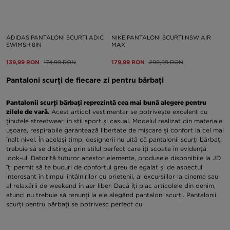
ADIDAS PANTALONI SCURȚI ADIC
NIKE PANTALONI SCURȚI NSW AIR
SWIMSH 8IN
MAX
139,99 RON
174,99 RON
179,99 RON
299,99 RON
Pantaloni scurți de fiecare zi pentru bărbați
Pantalonii scurți bărbați reprezintă cea mai bună alegere pentru
zilele de vară.
Acest articol vestimentar se potrivește excelent cu
ținutele streetwear, în stil sport și casual. Modelul realizat din materiale
ușoare, respirabile garantează libertate de mișcare și confort la cel mai
înalt nivel. În același timp, designerii nu uită că pantalonii scurți bărbați
trebuie să se distingă prin stilul perfect care îți scoate în evidență
look-ul. Datorită tuturor acestor elemente, produsele disponibile la JD
îți permit să te bucuri de confortul greu de egalat și de aspectul
interesant în timpul întâlnirilor cu prietenii, al excursiilor la cinema sau
al relaxării de weekend în aer liber. Dacă îți plac articolele din denim,
atunci nu trebuie să renunți la ele alegând pantaloni scurți. Pantalonii
scurți pentru bărbați se potrivesc perfect cu: