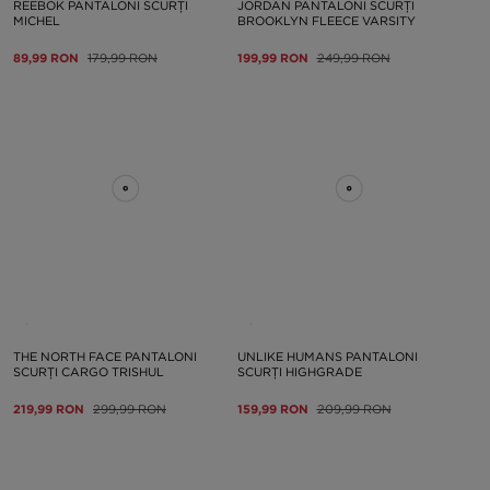
REEBOK PANTALONI SCURȚI
JORDAN PANTALONI SCURȚI
MICHEL
BROOKLYN FLEECE VARSITY
89,99 RON
179,99 RON
199,99 RON
249,99 RON
THE NORTH FACE PANTALONI
UNLIKE HUMANS PANTALONI
SCURȚI CARGO TRISHUL
SCURȚI HIGHGRADE
219,99 RON
299,99 RON
159,99 RON
209,99 RON