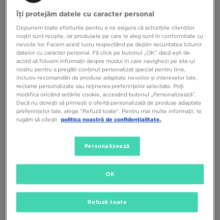
Îți protejăm datele cu caracter personal
Depunem toate eforturile pentru a ne asigura că achizițiile clienților
noștri sunt reușite, iar produsele pe care le aleg sunt în conformitate cu
nevoile lor. Facem acest lucru respectând pe deplin securitatea tuturor
datelor cu caracter personal. Fă click pe butonul „OK” dacă ești de
acord să folosim informații despre modul în care navighezi pe site-ul
nostru pentru a pregăti conținut personalizat special pentru tine,
NIKE MINGE NK ACADEMY T90
NIKE MINGE NK ACADEMY T90
inclusiv recomandări de produse adaptate nevoilor și intereselor tale,
METALLIC SP26
FA25
reclame personalizate sau reținerea preferințelor selectate. Poți
modifica oricând setările cookie, accesând butonul „Personalizează”.
119,99 RON
139,99 RON
Dacă nu dorești să primești o ofertă personalizată de produse adaptate
preferințelor tale, alege "Refuză toate". Pentru mai multe informații, te
rugăm să citești
politica noastră de confidențialitate.
Personalizează
OK
Refuză toate