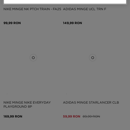
NIKE MINGE NK PTCH TRAIN - FA25
ADIDAS MINGE UCL TRN F
99,99 RON
149,99 RON
NIKE MINGE NIKE EVERYDAY
ADIDAS MINGE STARLANCER CLB
PLAYGROUND 8P
169,99 RON
59,99 RON
89,99 RON