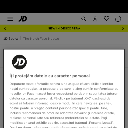
NEW IN DESCOPERĂ
JD Sports
The North Face Nuptse
The North Face Nuptse
7 produse
Îți protejăm datele cu caracter personal
Sortează:
Recomandate
Filtrează
Depunem toate eforturile pentru a ne asigura că achizițiile clienților
noștri sunt reușite, iar produsele pe care le aleg sunt în conformitate cu
nevoile lor. Facem acest lucru respectând pe deplin securitatea tuturor
datelor cu caracter personal. Fă click pe butonul „OK” dacă ești de
acord să folosim informații despre modul în care navighezi pe site-ul
nostru pentru a pregăti conținut personalizat special pentru tine,
inclusiv recomandări de produse adaptate nevoilor și intereselor tale,
reclame personalizate sau reținerea preferințelor selectate. Poți
modifica oricând setările cookie, accesând butonul „Personalizează”.
Dacă nu dorești să primești o ofertă personalizată de produse adaptate