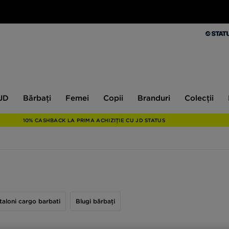
Bărbați
Femei
Copii
Branduri
Colecții
Ex
 JD
Bărbați
Femei
Copii
Branduri
Colecții
10% CASHBACK LA PRIMA ACHIZIȚIE CU JD STATUS
taloni cargo barbati
Blugi bărbați
eprezintă, bineînțeles, un must have în garderoba oricărui bărbat. Totuși, 