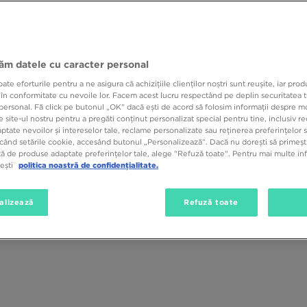
u pot lipsi pantalonii scurți barbati potriviți. Aceștia sunt perfecți atât 
ntului. Indiferent dacă ești în căutarea unui articol de fiecare zi sau prefe
i găsi pe toate. La JD te așteptă produsele din oferta celor mai cunoscu
my Hilfiger, Reebok sau Lacoste.
Vezi oferta de pantaloni scurți bărbați 
jăm datele cu caracter personal
e eforturile pentru a ne asigura că achizițiile clienților noștri sunt reușite, iar pro
 în conformitate cu nevoile lor. Facem acest lucru respectând pe deplin securitatea t
personal. Fă click pe butonul „OK” dacă ești de acord să folosim informații despre m
 site-ul nostru pentru a pregăti conținut personalizat special pentru tine, inclusiv 
Mărime
Culoare
Materia
tate nevoilor și intereselor tale, reclame personalizate sau reținerea preferințelor s
când setările cookie, accesând butonul „Personalizează”. Dacă nu dorești să primești
ă de produse adaptate preferințelor tale, alege "Refuză toate". Pentru mai multe inf
tești
politica noastră de confidențialitate.
alizează
Refuză toate