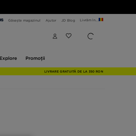
Livrăm în...
Găsește magazinul
Ajutor
JD Blog
plore
Promoții
Explore
Promoții
LIVRARE GRATUITĂ DE LA 350 RON
în