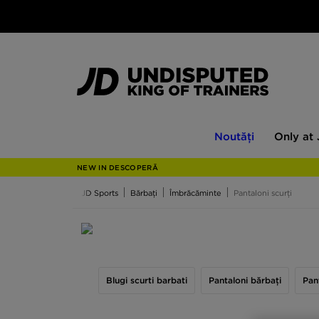
Noutăți
Only
Noutăți
Only at
at
JD
NEW IN DESCOPERĂ
JD Sports
Bărbați
Îmbrăcăminte
Pantaloni scurți
Pantaloni scurți barbati
Blugi scurti barbati
Pantaloni bărbați
Pan
Pantalonii de jogging, blugii sau pantalonii cargo r