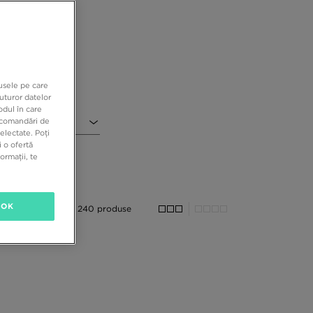
în
ri
te
și
dusele pe care
uturor datelor
odul în care
recomandări de
l
electate. Poți
 o ofertă
ormații, te
OK
240 produse