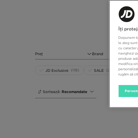
afară de acest element vestimentar, din dulapul tău n
zilele călduroase de vară, cât și în timpul antrename
modelul ideal pentru mersul la sală, la noi le ve
branduri, precum Nike, adidas, Under Armour, Tom
alege-ți perechea ideală!
Îți prote
Depunem toat
le aleg sunt
cu caracter 
navighezi pe
Preț
Brand
produse adap
modifica ori
personalizat
(118)
(222)
JD Exclusive
SALE
rugăm să ci
Person
Sortează:
Recomandate