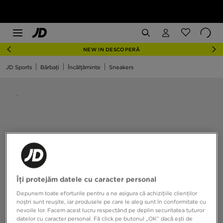
NEW IN DESCOPERĂ
JD Sports
Bărbați
Încălțăminte
Sneakers
Îți protejăm datele cu caracter personal
Depunem toate eforturile pentru a ne asigura că achizițiile clienților
noștri sunt reușite, iar produsele pe care le aleg sunt în conformitate cu
nevoile lor. Facem acest lucru respectând pe deplin securitatea tuturor
datelor cu caracter personal. Fă click pe butonul „OK” dacă ești de