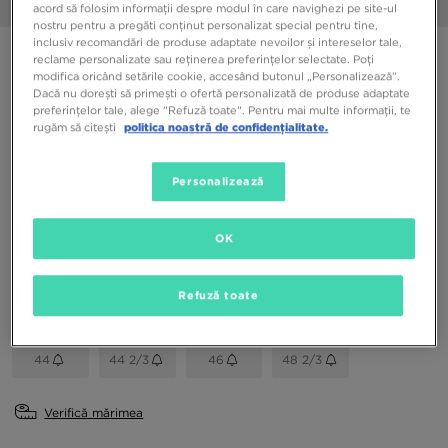
1/6
acord să folosim informații despre modul în care navighezi pe site-ul
nostru pentru a pregăti conținut personalizat special pentru tine,
inclusiv recomandări de produse adaptate nevoilor și intereselor tale,
ADIDAS HANDBALL SPEZIAL
reclame personalizate sau reținerea preferințelor selectate. Poți
modifica oricând setările cookie, accesând butonul „Personalizează”.
Dacă nu dorești să primești o ofertă personalizată de produse adaptate
219,99 RON
preferințelor tale, alege "Refuză toate". Pentru mai multe informații, te
rugăm să citești
politica noastră de confidențialitate.
Culori Disponibile
Personalizează
Alb
Alege mărimea
OK
EU
US
Refuză toate
40 2/3
41 1/3
42
42 2/3
43 1/3
44
44 2/3
46
48 2/3
Verifică mărimea