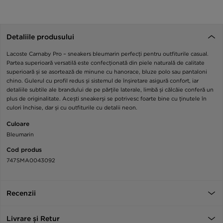
Detaliile produsului
Lacoste Carnaby Pro – sneakers bleumarin perfecți pentru outfiturile casual.
Partea superioară versatilă este confecționată din piele naturală de calitate
superioară și se asortează de minune cu hanorace, bluze polo sau pantaloni
chino. Gulerul cu profil redus și sistemul de înșiretare asigură confort, iar
detaliile subtile ale brandului de pe părțile laterale, limbă și călcâie conferă un
plus de originalitate. Acești sneakerși se potrivesc foarte bine cu ținutele în
culori închise, dar și cu outfiturile cu detalii neon.
Culoare
Bleumarin
Cod produs
747SMA0043092
Recenzii
Livrare și Retur