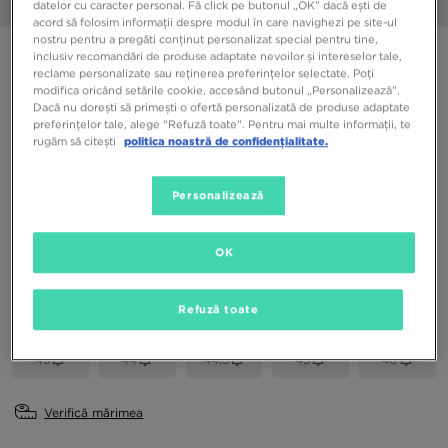
datelor cu caracter personal. Fă click pe butonul „OK” dacă ești de
1/6
acord să folosim informații despre modul în care navighezi pe site-ul
nostru pentru a pregăti conținut personalizat special pentru tine,
LACOSTE CARNABY PRO 124 2 SMA
inclusiv recomandări de produse adaptate nevoilor și intereselor tale,
reclame personalizate sau reținerea preferințelor selectate. Poți
modifica oricând setările cookie, accesând butonul „Personalizează”.
Dacă nu dorești să primești o ofertă personalizată de produse adaptate
299,99 RON
preferințelor tale, alege "Refuză toate". Pentru mai multe informații, te
rugăm să citești
politica noastră de confidențialitate.
Culori Disponibile
Bleumarin
Personalizează
Alege mărimea
OK
EU
US
Refuză toate
40
40,5
41
42
42,5
43
44
44,5
45
46
Verifică mărimea