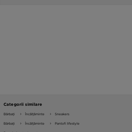
Categorii similare
Bărbați
Încălțăminte
Sneakers
Bărbați
Încălțăminte
Pantofi lifestyle