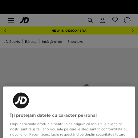
NEW IN DESCOPERĂ
JD Sports
Bărbați
Încălțăminte
Sneakers
Îți protejăm datele cu caracter personal
Depunem toate eforturile pentru a ne asigura că achizițiile clienților
noștri sunt reușite, iar produsele pe care le aleg sunt în conformitate cu
nevoile lor. Facem acest lucru respectând pe deplin securitatea tuturor