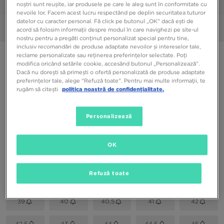
1/6
noștri sunt reușite, iar produsele pe care le aleg sunt în conformitate cu
nevoile lor. Facem acest lucru respectând pe deplin securitatea tuturor
datelor cu caracter personal. Fă click pe butonul „OK” dacă ești de
Poze
360°
acord să folosim informații despre modul în care navighezi pe site-ul
nostru pentru a pregăti conținut personalizat special pentru tine,
inclusiv recomandări de produse adaptate nevoilor și intereselor tale,
ONLY AT JD
reclame personalizate sau reținerea preferințelor selectate. Poți
modifica oricând setările cookie, accesând butonul „Personalizează”.
PUMA ANZARUN
Dacă nu dorești să primești o ofertă personalizată de produse adaptate
preferințelor tale, alege "Refuză toate". Pentru mai multe informații, te
rugăm să citești
politica noastră de confidențialitate.
99,99 RON
Personalizează
Culori Disponibile
Gri
OK
Alege mărimea
EU
US
Refuză toate
39
40
40,5
41
42
42,5
43
44
44,5
45