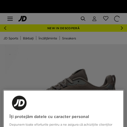
NEW IN DESCOPERĂ
JD Sports
Bărbați
Încălțăminte
Sneakers
Îți protejăm datele cu caracter personal
Depunem toate eforturile pentru a ne asigura că achizițiile clienților