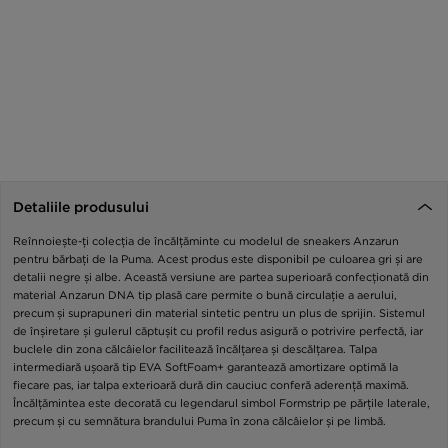
Detaliile produsului
Reînnoiește-ți colecția de încălțăminte cu modelul de sneakers Anzarun
pentru bărbați de la Puma. Acest produs este disponibil pe culoarea gri și are
detalii negre și albe. Această versiune are partea superioară confecționată din
material Anzarun DNA tip plasă care permite o bună circulație a aerului,
precum și suprapuneri din material sintetic pentru un plus de sprijin. Sistemul
de înșiretare și gulerul căptușit cu profil redus asigură o potrivire perfectă, iar
buclele din zona călcâielor facilitează încălțarea și descălțarea. Talpa
intermediară ușoară tip EVA SoftFoam+ garantează amortizare optimă la
fiecare pas, iar talpa exterioară dură din cauciuc conferă aderență maximă.
Încălțămintea este decorată cu legendarul simbol Formstrip pe părțile laterale,
precum și cu semnătura brandului Puma în zona călcâielor și pe limbă.