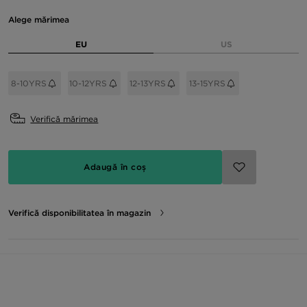
Alege mărimea
EU
US
8-10YRS
10-12YRS
12-13YRS
13-15YRS
Verifică mărimea
Adaugă în coș
Verifică disponibilitatea în magazin