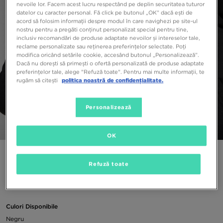
nevoile lor. Facem acest lucru respectând pe deplin securitatea tuturor
datelor cu caracter personal. Fă click pe butonul „OK” dacă ești de
acord să folosim informații despre modul în care navighezi pe site-ul
nostru pentru a pregăti conținut personalizat special pentru tine,
inclusiv recomandări de produse adaptate nevoilor și intereselor tale,
reclame personalizate sau reținerea preferințelor selectate. Poți
modifica oricând setările cookie, accesând butonul „Personalizează”.
Dacă nu dorești să primești o ofertă personalizată de produse adaptate
preferințelor tale, alege "Refuză toate". Pentru mai multe informații, te
rugăm să citești
politica noastră de confidențialitate.
Personalizează
1/4
OK
FILA BLUZĂ CU GLUGĂ DODI LOGO OVERHEAD
Refuză toate
89,99 RON
Culori Disponibile
Negru