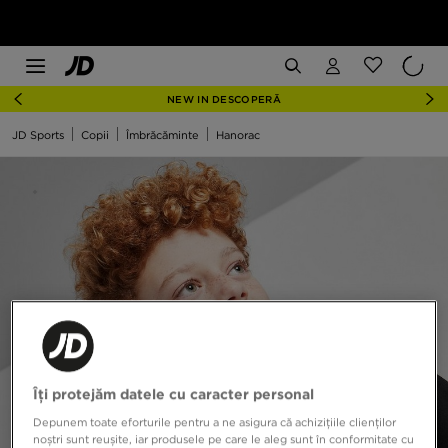
NEW IN DESCOPERĂ
JD Sports
Copii
Îmbrăcăminte
Hanorac
Îți protejăm datele cu caracter personal
Depunem toate eforturile pentru a ne asigura că achizițiile clienților
noștri sunt reușite, iar produsele pe care le aleg sunt în conformitate cu