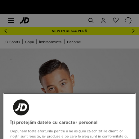
NEW IN DESCOPERĂ
JD Sports
Copii
Îmbrăcăminte
Hanorac
Îți protejăm datele cu caracter personal
Depunem toate eforturile pentru a ne asigura că achizițiile clienților
noștri sunt reușite, iar produsele pe care le aleg sunt în conformitate cu