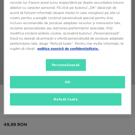
nevoile lor. Facem acest lucru respectând pe deplin securitatea tuturor
datelor cu caracter personal. Fă click pe butonul „OK” dacă ești de
acord să folosim informații despre modul în care navighezi pe site-ul
nostru pentru a pregăti conținut personalizat special pentru tine,
inclusiv recomandări de produse adaptate nevoilor și intereselor tale,
reclame personalizate sau reținerea preferințelor selectate. Poți
modifica oricând setările cookie, accesând butonul „Personalizează”.
Dacă nu dorești să primești o ofertă personalizată de produse adaptate
preferințelor tale, alege "Refuză toate". Pentru mai multe informații, te
rugăm să citești
politica noastră de confidențialitate.
Personalizează
1/4
OK
ONLY AT JD
Refuză toate
MCKENZIE BLUZĂ CU GLUGĂ ESSENTIAL
OVERHEAD
49,99 RON