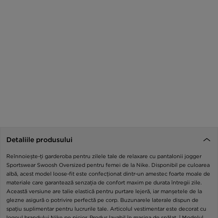
Detaliile produsului
Reînnoiește-ți garderoba pentru zilele tale de relaxare cu pantalonii jogger
Sportswear Swoosh Oversized pentru femei de la Nike. Disponibil pe culoarea
albă, acest model loose-fit este confecționat dintr-un amestec foarte moale de
materiale care garantează senzația de confort maxim pe durata întregii zile.
Această versiune are talie elastică pentru purtare lejeră, iar manșetele de la
glezne asigură o potrivire perfectă pe corp. Buzunarele laterale dispun de
spațiu suplimentar pentru lucrurile tale. Articolul vestimentar este decorat cu
logoul brandului Nike pe picior. Produs lavabil în mașina de spălat. | Modelul