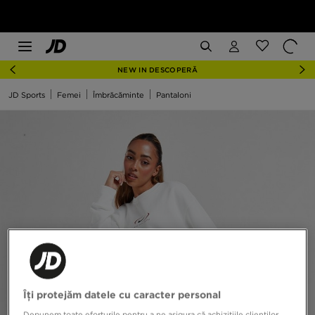
NEW IN DESCOPERĂ
JD Sports
Femei
Îmbrăcăminte
Pantaloni
Îți protejăm datele cu caracter personal
Depunem toate eforturile pentru a ne asigura că achizițiile clienților