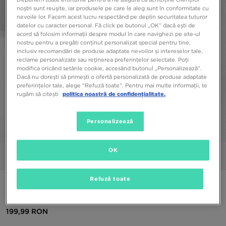
noștri sunt reușite, iar produsele pe care le aleg sunt în conformitate cu
nevoile lor. Facem acest lucru respectând pe deplin securitatea tuturor
datelor cu caracter personal. Fă click pe butonul „OK” dacă ești de
acord să folosim informații despre modul în care navighezi pe site-ul
nostru pentru a pregăti conținut personalizat special pentru tine,
inclusiv recomandări de produse adaptate nevoilor și intereselor tale,
reclame personalizate sau reținerea preferințelor selectate. Poți
modifica oricând setările cookie, accesând butonul „Personalizează”.
Dacă nu dorești să primești o ofertă personalizată de produse adaptate
preferințelor tale, alege "Refuză toate". Pentru mai multe informații, te
rugăm să citești
politica noastră de confidențialitate.
Personalizează
1/5
OK
Poze
Video
Refuză toate
NIKE PANTALONI NSW PHNX FLC HR OS
199,99 RON