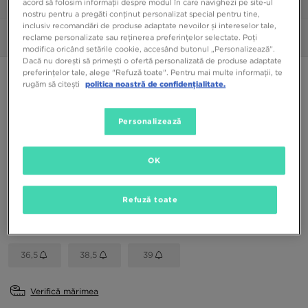
acord să folosim informații despre modul în care navighezi pe site-ul
1/6
nostru pentru a pregăti conținut personalizat special pentru tine,
inclusiv recomandări de produse adaptate nevoilor și intereselor tale,
reclame personalizate sau reținerea preferințelor selectate. Poți
Poze
360°
modifica oricând setările cookie, accesând butonul „Personalizează”.
Dacă nu dorești să primești o ofertă personalizată de produse adaptate
preferințelor tale, alege "Refuză toate". Pentru mai multe informații, te
NIKE FLEX EXPERIENCE RUN 10
rugăm să citești
politica noastră de confidențialitate.
259,99 RON
Personalizează
Culori Disponibile
OK
Negru
Alege mărimea
Refuză toate
EU
US
36,5
38,5
39
Verifică mărimea