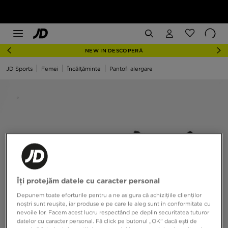
NEW IN DESCOPERĂ
JD Sports
Femei
Încălțăminte
Pantofi alergare
Îți protejăm datele cu caracter personal
Depunem toate eforturile pentru a ne asigura că achizițiile clienților
noștri sunt reușite, iar produsele pe care le aleg sunt în conformitate cu
nevoile lor. Facem acest lucru respectând pe deplin securitatea tuturor
datelor cu caracter personal. Fă click pe butonul „OK” dacă ești de