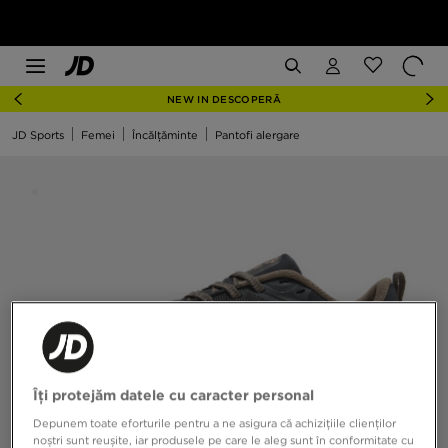
NEW IN DESCOPERĂ
JD Sports
Femei
Încălțăminte
Pantofi alergare
Îți protejăm datele cu caracter personal
Depunem toate eforturile pentru a ne asigura că achizițiile clienților
noștri sunt reușite, iar produsele pe care le aleg sunt în conformitate cu