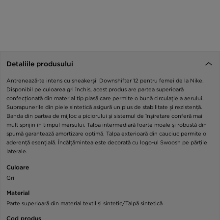
Detaliile produsului
Antrenează-te intens cu sneakerșii Downshifter 12 pentru femei de la Nike.
Disponibil pe culoarea gri închis, acest produs are partea superioară
confecționată din material tip plasă care permite o bună circulație a aerului.
Suprapunerile din piele sintetică asigură un plus de stabilitate și rezistență.
Banda din partea de mijloc a piciorului și sistemul de înșiretare conferă mai
mult sprijin în timpul mersului. Talpa intermediară foarte moale și robustă din
spumă garantează amortizare optimă. Talpa exterioară din cauciuc permite o
aderență esențială. Încălțămintea este decorată cu logo-ul Swoosh pe părțile
laterale.
Culoare
Gri
Material
Parte superioară din material textil și sintetic/Talpă sintetică
Cod produs