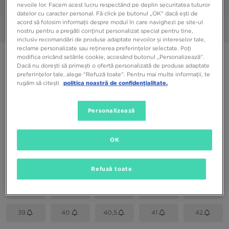
1/6
nevoile lor. Facem acest lucru respectând pe deplin securitatea tuturor
datelor cu caracter personal. Fă click pe butonul „OK” dacă ești de
acord să folosim informații despre modul în care navighezi pe site-ul
Poze
360°
nostru pentru a pregăti conținut personalizat special pentru tine,
inclusiv recomandări de produse adaptate nevoilor și intereselor tale,
reclame personalizate sau reținerea preferințelor selectate. Poți
NIKE W DOWNSHIFTER 12
modifica oricând setările cookie, accesând butonul „Personalizează”.
Dacă nu dorești să primești o ofertă personalizată de produse adaptate
preferințelor tale, alege "Refuză toate". Pentru mai multe informații, te
rugăm să citești
politica noastră de confidențialitate.
169,99 RON
Culori Disponibile
Personalizează
Gri
OK
Alege mărimea
EU
US
Refuză toate
36
36,5
37,5
38
38,5
39
40
40,5
41
42