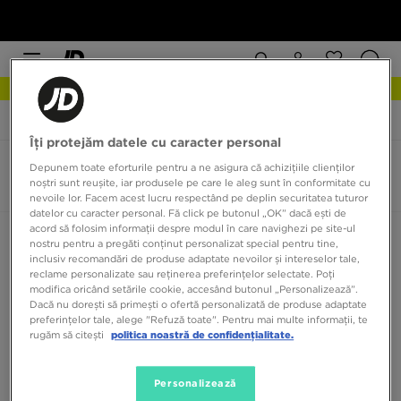
NEW IN DESCOPERĂ
JD Sports
Hoka Kawana 2
Îți protejăm datele cu caracter personal
Hoka Kawana 2
Depunem toate eforturile pentru a ne asigura că achizițiile clienților
noștri sunt reușite, iar produsele pe care le aleg sunt în conformitate cu
0 produse
nevoile lor. Facem acest lucru respectând pe deplin securitatea tuturor
datelor cu caracter personal. Fă click pe butonul „OK” dacă ești de
acord să folosim informații despre modul în care navighezi pe site-ul
Sortează:
Recomandate
Filtrează
nostru pentru a pregăti conținut personalizat special pentru tine,
inclusiv recomandări de produse adaptate nevoilor și intereselor tale,
reclame personalizate sau reținerea preferințelor selectate. Poți
modifica oricând setările cookie, accesând butonul „Personalizează”.
Dacă nu dorești să primești o ofertă personalizată de produse adaptate
preferințelor tale, alege "Refuză toate". Pentru mai multe informații, te
rugăm să citești
politica noastră de confidențialitate.
Niciun produs de afișat
Personalizează