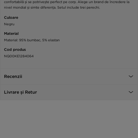
confortabilă și se potrivește perfect pe corp. Alege un brand de încredere la
nivel mondial și simte diferența. Setul include trei perechi.
Culoare
Negru
Material
Material: 95% bumbac, 5% elastan
Cod produs
NQ00KE1284064
Recenzii
Livrare și Retur