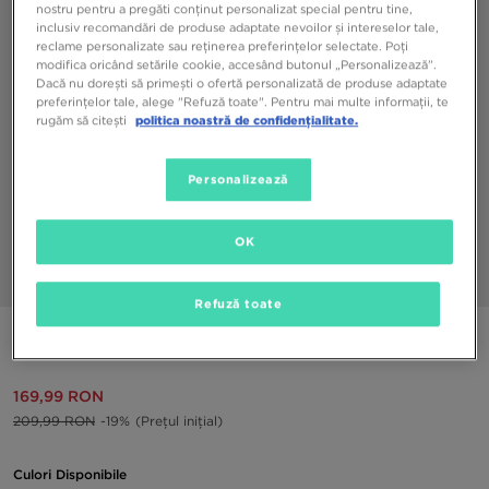
nostru pentru a pregăti conținut personalizat special pentru tine,
inclusiv recomandări de produse adaptate nevoilor și intereselor tale,
reclame personalizate sau reținerea preferințelor selectate. Poți
modifica oricând setările cookie, accesând butonul „Personalizează”.
Dacă nu dorești să primești o ofertă personalizată de produse adaptate
preferințelor tale, alege "Refuză toate". Pentru mai multe informații, te
rugăm să citești
politica noastră de confidențialitate.
Personalizează
OK
1/3
Refuză toate
NIKE BOXERI TRUNK 3PK
169,99 RON
209,99 RON
-19%
(Prețul inițial)
Culori Disponibile