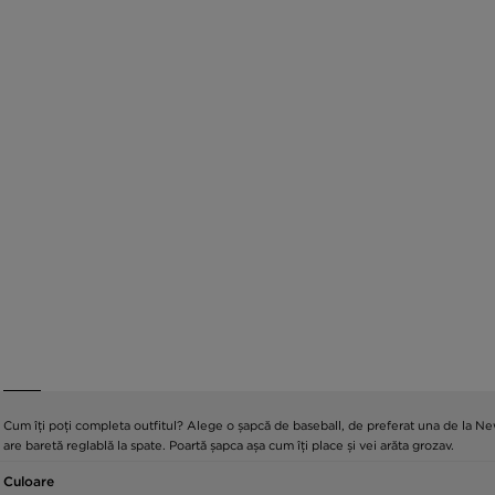
Cum îți poți completa outfitul? Alege o șapcă de baseball, de preferat una de la Ne
are baretă reglablă la spate. Poartă șapca așa cum îți place și vei arăta grozav.
Culoare