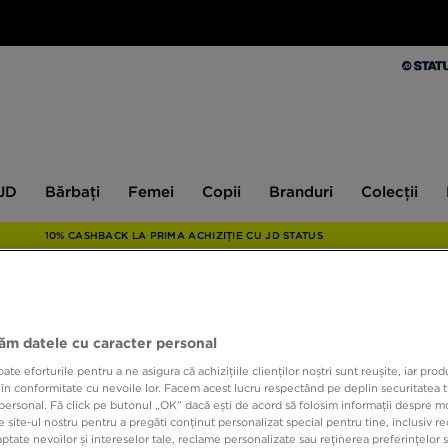
Bărbați
Femei
Copii
Branduri
Colecții
Ex
 JD
Bărbați
Femei
Copii
Branduri
Colecții
10% CASHBACK LA PRIMA ACHIZIȚIE CU JD STATUS
NEW 
jăm datele cu caracter personal
DODG
e eforturile pentru a ne asigura că achizițiile clienților noștri sunt reușite, iar pro
 în conformitate cu nevoile lor. Facem acest lucru respectând pe deplin securitatea t
personal. Fă click pe butonul „OK” dacă ești de acord să folosim informații despre m
79,99
 site-ul nostru pentru a pregăti conținut personalizat special pentru tine, inclusiv 
tate nevoilor și intereselor tale, reclame personalizate sau reținerea preferințelor s