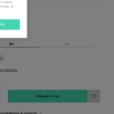
 o ofertă
ormații, te
sponibile
OK
rimea
EU
US
ică mărimea
e
Adaugă în coș
sponibilitatea în magazin