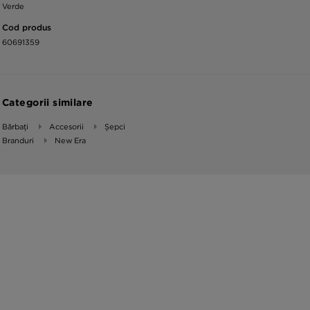
Verde
Cod produs
60691359
Categorii similare
Bărbați
Accesorii
Șepci
Branduri
New Era