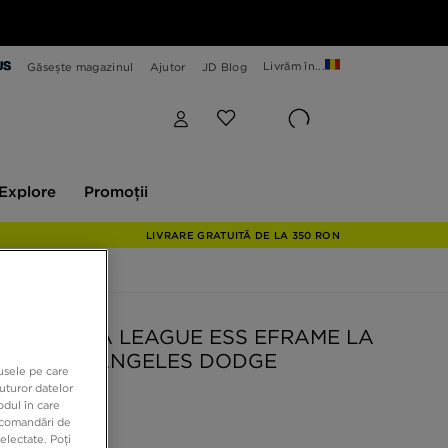
Livrăm în...
Găsește magazinul
Ajutor
JD Blog
plore
Promoții
Explore
Promoții
LIVRARE GRATUITĂ DE LA 350 RON
ERA ȘAPVĂ LEAGUE ESS EFRAME LA
ERS LOS ANGELES DODGE
dusele pe care
uturor datelor
odul în care
 RON
recomandări de
electate. Poți