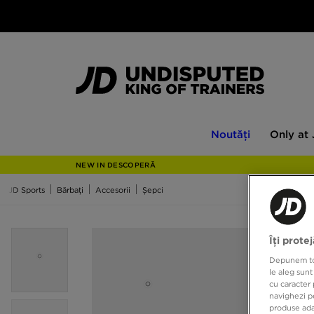
Noutăți
Only
Noutăți
Only at
at
JD
NEW IN DESCOPERĂ
JD Sports
Bărbați
Accesorii
Șepci
Îți prote
Depunem toat
le aleg sunt
cu caracter 
navighezi pe
produse adap