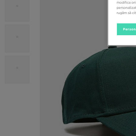
modifica ori
personalizat
rugăm să ci
Person