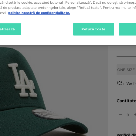
când setările cookie, accesând butonul „Personalizează”. Dacă nu dorești să primești
ă de produse adaptate preferințelor tale, alege "Refuză toate". Pentru mai multe inf
tești
politica noastră de confidențialitate.
Culori di
Verde
alizează
Refuză toate
Alege mă
ONE SIZE
Verif
Cantitat
Verifică di