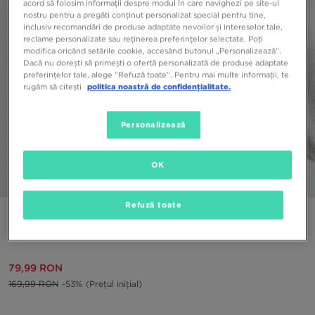
acord să folosim informații despre modul în care navighezi pe site-ul
nostru pentru a pregăti conținut personalizat special pentru tine,
inclusiv recomandări de produse adaptate nevoilor și intereselor tale,
reclame personalizate sau reținerea preferințelor selectate. Poți
modifica oricând setările cookie, accesând butonul „Personalizează”.
Dacă nu dorești să primești o ofertă personalizată de produse adaptate
preferințelor tale, alege "Refuză toate". Pentru mai multe informații, te
rugăm să citești
politica noastră de confidențialitate.
Personalizează
OK
1/4
Refuză toate
NEW ERA ȘAPVĂ WASHED SCRIPT 920 METS NEW YORK
METS
79,99 RON
169,99 RON
-53%
(Prețul inițial)