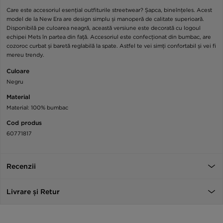
Care este accesoriul esențial outfiturile streetwear? Șapca, bineînțeles. Acest
model de la New Era are design simplu și manoperă de calitate superioară.
Disponibilă pe culoarea neagră, această versiune este decorată cu logoul
echipei Mets în partea din față. Accesoriul este confecționat din bumbac, are
cozoroc curbat și baretă reglabilă la spate. Astfel te vei simți confortabil și vei fi
mereu trendy.
Culoare
Negru
Material
Material: 100% bumbac
Cod produs
60771817
Recenzii
Livrare și Retur