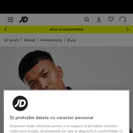
NEW IN DESCOPERĂ
JD Sports
Bărbați
Îmbrăcăminte
Bluze
Îți protejăm datele cu caracter personal
Depunem toate eforturile pentru a ne asigura că achizițiile clienților
noștri sunt reușite, iar produsele pe care le aleg sunt în conformitate cu