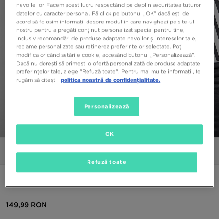
nevoile lor. Facem acest lucru respectând pe deplin securitatea tuturor
datelor cu caracter personal. Fă click pe butonul „OK” dacă ești de
acord să folosim informații despre modul în care navighezi pe site-ul
nostru pentru a pregăti conținut personalizat special pentru tine,
inclusiv recomandări de produse adaptate nevoilor și intereselor tale,
reclame personalizate sau reținerea preferințelor selectate. Poți
modifica oricând setările cookie, accesând butonul „Personalizează”.
Dacă nu dorești să primești o ofertă personalizată de produse adaptate
preferințelor tale, alege "Refuză toate". Pentru mai multe informații, te
rugăm să citești
politica noastră de confidențialitate.
Personalizează
1/5
OK
Poze
Video
Refuză toate
ADIDAS BLUZĂ MATCH 1/2 ZIP TOP
149,99 RON