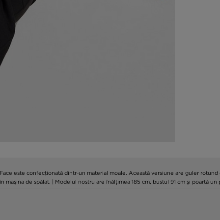
Face este confecționată dintr-un material moale. Această versiune are guler rotund c
 în mașina de spălat. | Modelul nostru are înălțimea 185 cm, bustul 91 cm și poartă u