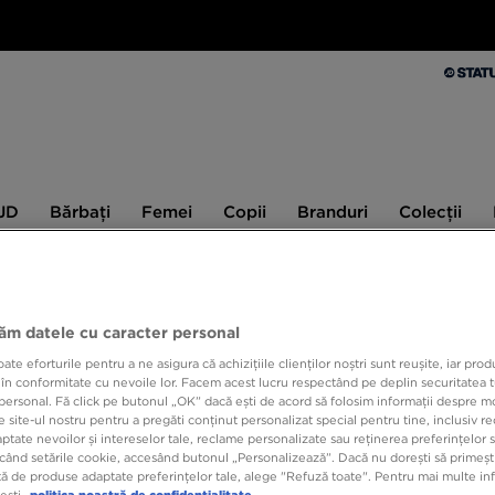
Bărbați
Femei
Copii
Branduri
Colecții
Ex
 JD
Bărbați
Femei
Copii
Branduri
Colecții
10% CASHBACK LA PRIMA ACHIZIȚIE CU JD STATUS
jăm datele cu caracter personal
e eforturile pentru a ne asigura că achizițiile clienților noștri sunt reușite, iar pro
THE 
 în conformitate cu nevoile lor. Facem acest lucru respectând pe deplin securitatea t
personal. Fă click pe butonul „OK” dacă ești de acord să folosim informații despre m
 site-ul nostru pentru a pregăti conținut personalizat special pentru tine, inclusiv 
tate nevoilor și intereselor tale, reclame personalizate sau reținerea preferințelor s
189,9
când setările cookie, accesând butonul „Personalizează”. Dacă nu dorești să primești
ă de produse adaptate preferințelor tale, alege "Refuză toate". Pentru mai multe inf
329,99 R
tești
politica noastră de confidențialitate.