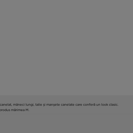
anelat, mâneci lungi, talie și manșete canelate care conferă un look clasic.
n produs mărimea M.