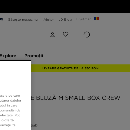
Livrăm în...
Găsește magazinul
Ajutor
JD Blog
plore
Promoții
Explore
Promoții
LIVRARE GRATUITĂ DE LA 350 RON
dusele pe care
NORTH FACE BLUZĂ M SMALL BOX CREW
uturor datelor
odul în care
recomandări de
electate. Poți
9 RON
 o ofertă
ormații, te
ON
-42%
(Prețul inițial)