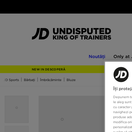
Noutăți
Only
Noutăți
Only at
at
JD
NEW IN DESCOPERĂ
JD Sports
Bărbați
Îmbrăcăminte
Bluze
Îți prote
Depunem toat
le aleg sunt
cu caracter 
navighezi pe
produse adap
modifica ori
personalizat
rugăm să ci