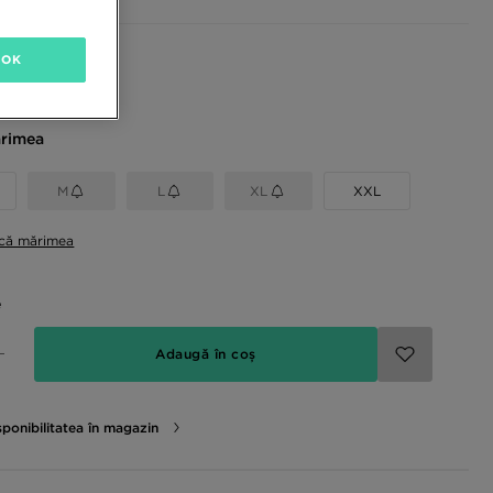
sponibile
OK
rimea
M
L
XL
XXL
ică mărimea
e
Adaugă în coș
sponibilitatea în magazin