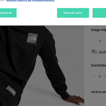
Culori di
alizează
Refuză toate
Negru
Alege mă
S
Verif
Cantitat
Verifică di