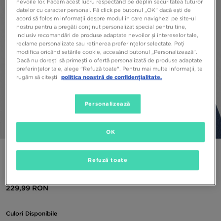
nevoile lor. Facem acest lucru respectând pe deplin securitatea tuturor
datelor cu caracter personal. Fă click pe butonul „OK” dacă ești de
acord să folosim informații despre modul în care navighezi pe site-ul
nostru pentru a pregăti conținut personalizat special pentru tine,
inclusiv recomandări de produse adaptate nevoilor și intereselor tale,
reclame personalizate sau reținerea preferințelor selectate. Poți
modifica oricând setările cookie, accesând butonul „Personalizează”.
Dacă nu dorești să primești o ofertă personalizată de produse adaptate
preferințelor tale, alege "Refuză toate". Pentru mai multe informații, te
rugăm să citești
politica noastră de confidențialitate.
Personalizează
1/6
OK
COLUMBIA JACHETĂ CHALLENGE WINDBREAKER
Refuză toate
ANORAK
229,99 RON
Culori Disponibile