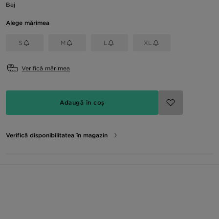
Bej
Alege mărimea
S
M
L
XL
Verifică mărimea
Adaugă în coș
Verifică disponibilitatea în magazin