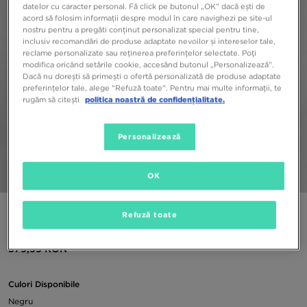
datelor cu caracter personal. Fă click pe butonul „OK” dacă ești de
acord să folosim informații despre modul în care navighezi pe site-ul
nostru pentru a pregăti conținut personalizat special pentru tine,
inclusiv recomandări de produse adaptate nevoilor și intereselor tale,
reclame personalizate sau reținerea preferințelor selectate. Poți
modifica oricând setările cookie, accesând butonul „Personalizează”.
Dacă nu dorești să primești o ofertă personalizată de produse adaptate
preferințelor tale, alege "Refuză toate". Pentru mai multe informații, te
rugăm să citești
politica noastră de confidențialitate.
Personalizează
OK
1/5
SUPPLY & DEMAND JACHETĂ FACTION JACKET
Refuză toate
379,99 RON
Culori Disponibile
Negru