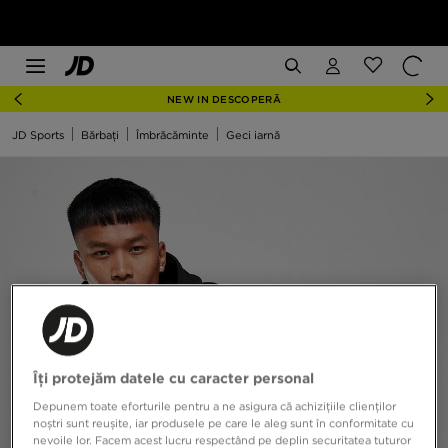
NEW IN DESCOPERĂ
JD Sports
Bărbați
Îmbrăcăminte
Geci iarnă
Îți protejăm datele cu caracter personal
Depunem toate eforturile pentru a ne asigura că achizițiile clienților
noștri sunt reușite, iar produsele pe care le aleg sunt în conformitate cu
nevoile lor. Facem acest lucru respectând pe deplin securitatea tuturor