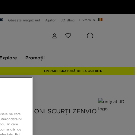
Livrăm în...
Găsește magazinul
Ajutor
JD Blog
plore
Promoții
Explore
Promoții
LIVRARE GRATUITĂ DE LA 350 RON
 JD
SE PANTALONI SCURȚI ZENVIO
dusele pe care
TS
uturor datelor
odul în care
recomandări de
electate. Poți