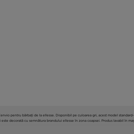
 Zenvio pentru bărbați de la ellesse. Disponibil pe culoarea gri, acest model standa
i este decorată cu semnătura brandului ellesse în zona coapsei. Produs lavabil în ma