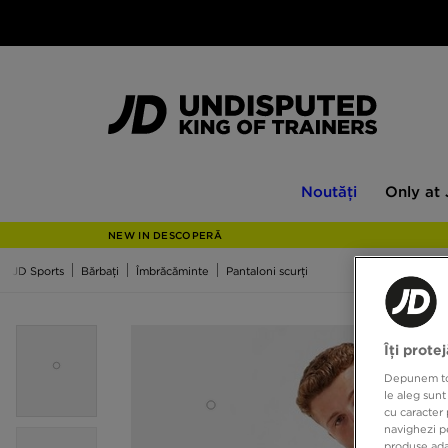
Noutăți
Only
Noutăți
Only at
at
JD
NEW IN DESCOPERĂ
JD Sports
Bărbați
Îmbrăcăminte
Pantaloni scurți
Îți prote
Depunem toat
le aleg sunt
cu caracter 
navighezi pe
produse adap