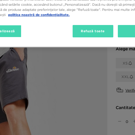
79,99
când setările cookie, accesând butonul „Personalizează”. Dacă nu dorești să primești
ă de produse adaptate preferințelor tale, alege "Refuză toate". Pentru mai multe inf
tești
politica noastră de confidențialitate.
Culori di
alizează
Refuză toate
Albastru
Alege mă
XS
XXL
Verif
Cantitat