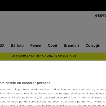
Bărbați
Femei
Copii
Branduri
Colecții
Ex
 JD
Bărbați
Femei
Copii
Branduri
Colecții
10% CASHBACK LA PRIMA ACHIZIȚIE CU JD STATUS
ONLY AT
jăm datele cu caracter personal
ELLES
e eforturile pentru a ne asigura că achizițiile clienților noștri sunt reușite, iar pro
SHOR
 în conformitate cu nevoile lor. Facem acest lucru respectând pe deplin securitatea t
personal. Fă click pe butonul „OK” dacă ești de acord să folosim informații despre m
 site-ul nostru pentru a pregăti conținut personalizat special pentru tine, inclusiv 
tate nevoilor și intereselor tale, reclame personalizate sau reținerea preferințelor s