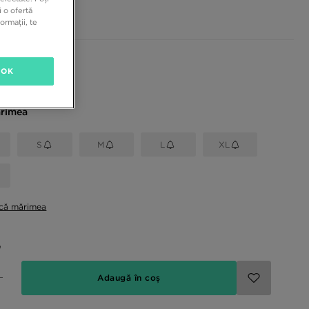
 RON
 o ofertă
ormații, te
sponibile
OK
rimea
S
M
L
XL
ică mărimea
e
Adaugă în coș