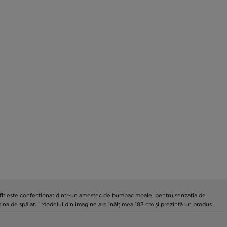
rd-fit este confecționat dintr-un amestec de bumbac moale, pentru senzația de
șina de spălat. | Modelul din imagine are înălțimea 183 cm și prezintă un produs