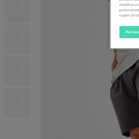
modifica ori
personalizat
rugăm să ci
Person