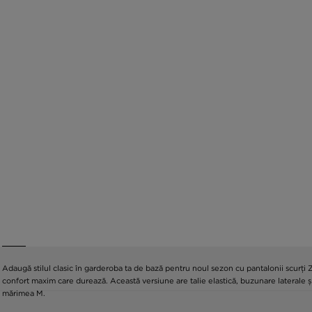
Adaugă stilul clasic în garderoba ta de bază pentru noul sezon cu pantalonii scurți
confort maxim care durează. Această versiune are talie elastică, buzunare laterale ș
mărimea M.