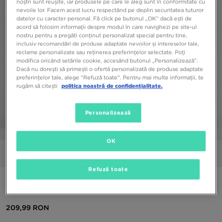
noștri sunt reușite, iar produsele pe care le aleg sunt în conformitate cu
nevoile lor. Facem acest lucru respectând pe deplin securitatea tuturor
datelor cu caracter personal. Fă click pe butonul „OK” dacă ești de
acord să folosim informații despre modul în care navighezi pe site-ul
nostru pentru a pregăti conținut personalizat special pentru tine,
inclusiv recomandări de produse adaptate nevoilor și intereselor tale,
reclame personalizate sau reținerea preferințelor selectate. Poți
modifica oricând setările cookie, accesând butonul „Personalizează”.
Dacă nu dorești să primești o ofertă personalizată de produse adaptate
preferințelor tale, alege "Refuză toate". Pentru mai multe informații, te
rugăm să citești
politica noastră de confidențialitate.
Personalizează
1/5
OK
Poze
Video
Refuză toate
THE NORTH FACE PANTALONI TEK PANT ANTH/WHT
209,99 RON