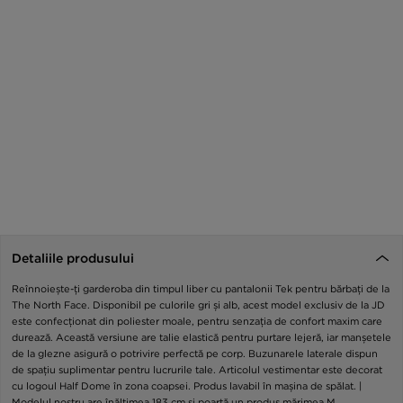
Detaliile produsului
Reînnoiește-ți garderoba din timpul liber cu pantalonii Tek pentru bărbați de la
The North Face. Disponibil pe culorile gri și alb, acest model exclusiv de la JD
este confecționat din poliester moale, pentru senzația de confort maxim care
durează. Această versiune are talie elastică pentru purtare lejeră, iar manșetele
de la glezne asigură o potrivire perfectă pe corp. Buzunarele laterale dispun
de spațiu suplimentar pentru lucrurile tale. Articolul vestimentar este decorat
cu logoul Half Dome în zona coapsei. Produs lavabil în mașina de spălat. |
Modelul nostru are înălțimea 183 cm și poartă un produs mărimea M.