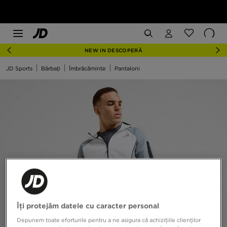
NEW IN DESCOPERĂ
JD Sports
Bărbați
Îmbrăcăminte
Pantaloni
Îți protejăm datele cu caracter personal
Depunem toate eforturile pentru a ne asigura că achizițiile clienților