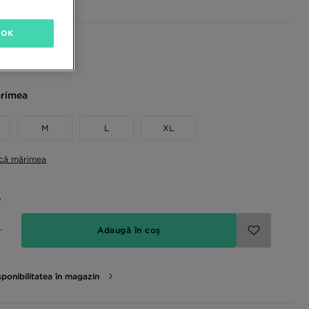
OK
sponibile
rimea
M
L
XL
ică mărimea
e
Adaugă în coș
sponibilitatea în magazin