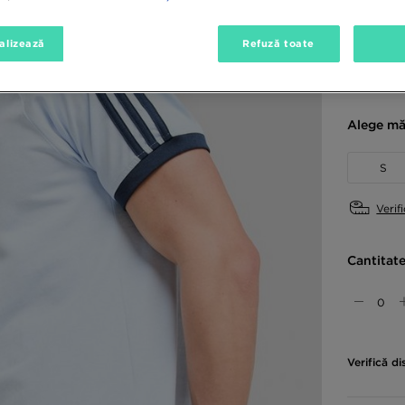
alizează
Refuză toate
Culori di
Alege mă
S
Verif
Cantitat
Verifică di