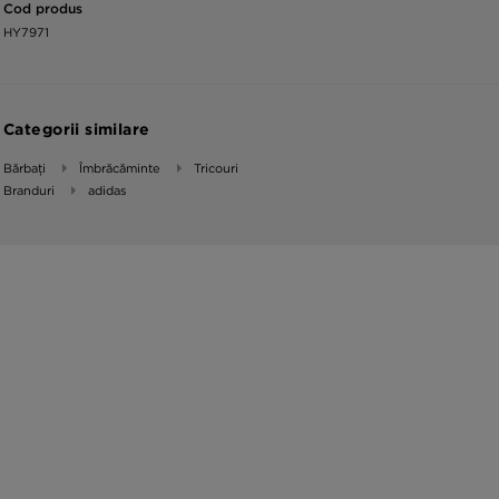
Cod produs
HY7971
Categorii similare
Bărbați
Îmbrăcăminte
Tricouri
Branduri
adidas