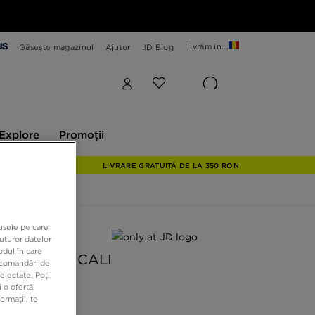
Livrăm în...
Găsește magazinul
Ajutor
JD Blog
plore
Promoții
Explore
Promoții
LIVRARE GRATUITĂ DE LA 350 RON
dusele pe care
 JD
uturor datelor
odul în care
S TRICOU CALI
recomandări de
electate. Poți
 o ofertă
ormații, te
9 RON