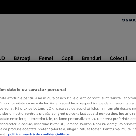
Bărbați
Femei
Copii
Branduri
Colecții
Ex
 JD
Bărbați
Femei
Copii
Branduri
Colecții
10% CASHBACK LA PRIMA ACHIZIȚIE CU JD STATUS
jăm datele cu caracter personal
e eforturile pentru a ne asigura că achizițiile clienților noștri sunt reușite, iar pro
ONLY AT
 în conformitate cu nevoile lor. Facem acest lucru respectând pe deplin securitatea t
personal. Fă click pe butonul „OK” dacă ești de acord să folosim informații despre m
ADIDA
 site-ul nostru pentru a pregăti conținut personalizat special pentru tine, inclusiv 
tate nevoilor și intereselor tale, reclame personalizate sau reținerea preferințelor s
când setările cookie, accesând butonul „Personalizează”. Dacă nu dorești să primești
ă de produse adaptate preferințelor tale, alege "Refuză toate". Pentru mai multe inf
169,9
tești
politica noastră de confidențialitate.