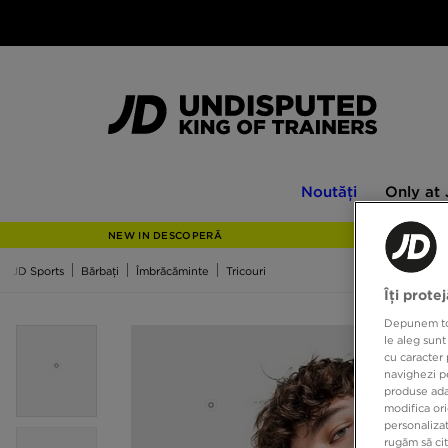
Noutăți
Only
Noutăți
Only at
at
JD
NEW IN DESCOPERĂ
JD Sports
Bărbați
Îmbrăcăminte
Tricouri
Îți prote
Depunem toat
le aleg sunt
cu caracter 
navighezi pe
produse adap
modifica ori
personalizat
rugăm să ci