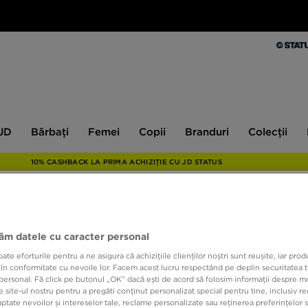
Bărbați
Femei
Copii
Branduri
Colecții
Ex
 JD
Bărbați
Femei
Copii
Branduri
Colecții
10% CASHBACK LA PRIMA ACHIZIȚIE CU JD STATUS
JORDA
jăm datele cu caracter personal
TEE
e eforturile pentru a ne asigura că achizițiile clienților noștri sunt reușite, iar pro
 în conformitate cu nevoile lor. Facem acest lucru respectând pe deplin securitatea t
personal. Fă click pe butonul „OK” dacă ești de acord să folosim informații despre m
89,99
 site-ul nostru pentru a pregăti conținut personalizat special pentru tine, inclusiv 
tate nevoilor și intereselor tale, reclame personalizate sau reținerea preferințelor s