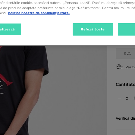
când setările cookie, accesând butonul „Personalizează”. Dacă nu dorești să primești
ă de produse adaptate preferințelor tale, alege "Refuză toate". Pentru mai multe inf
tești
politica noastră de confidențialitate.
Culori di
Negru
alizează
Refuză toate
Alege mă
S
Verif
Cantitat
Verifică di