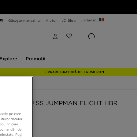
Livrăm în...
Găsește magazinul
Ajutor
JD Blog
plore
Promoții
Explore
Promoții
LIVRARE GRATUITĂ DE LA 350 RON
N TRICOU SS JUMPMAN FLIGHT HBR
dusele pe care
uturor datelor
odul în care
 RON
recomandări de
electate. Poți