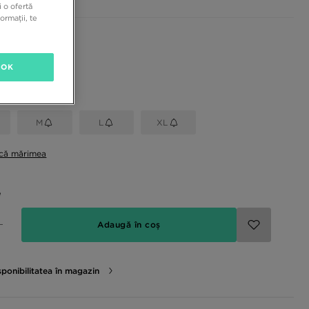
 o ofertă
ormații, te
sponibile
OK
rimea
M
L
XL
ică mărimea
e
Adaugă în coș
sponibilitatea în magazin