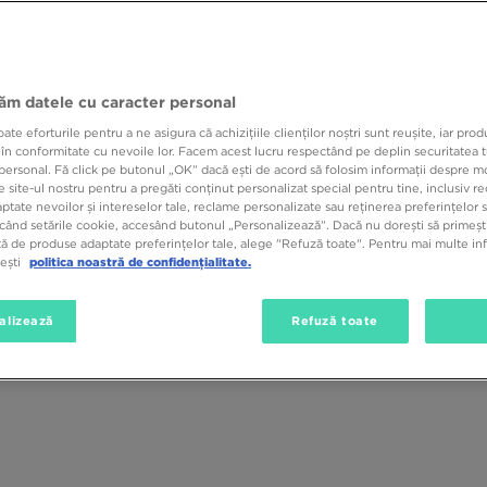
in vremurile antice ale piramidelor, ale Jocurilor Olimpice si ale razboaiel
rioada nu existau magazine de imbracaminte sau branduri streetwear. Exist
foarte diferite de cele pe care le cunoastem astazi.
Cu toate acestea, tric
in zilele stramosilor nostri.
Daca ne oprim un moment sa reflectam asup
bucura de o mare popularitate, atunci acesta pare destul de evident.
jăm datele cu caracter personal
e eforturile pentru a ne asigura că achizițiile clienților noștri sunt reușite, iar pro
 în conformitate cu nevoile lor. Facem acest lucru respectând pe deplin securitatea t
personal. Fă click pe butonul „OK” dacă ești de acord să folosim informații despre m
 site-ul nostru pentru a pregăti conținut personalizat special pentru tine, inclusiv 
Mărime
Culoare
Tip
tate nevoilor și intereselor tale, reclame personalizate sau reținerea preferințelor s
când setările cookie, accesând butonul „Personalizează”. Dacă nu dorești să primești
ă de produse adaptate preferințelor tale, alege "Refuză toate". Pentru mai multe inf
tești
politica noastră de confidențialitate.
alizează
Refuză toate