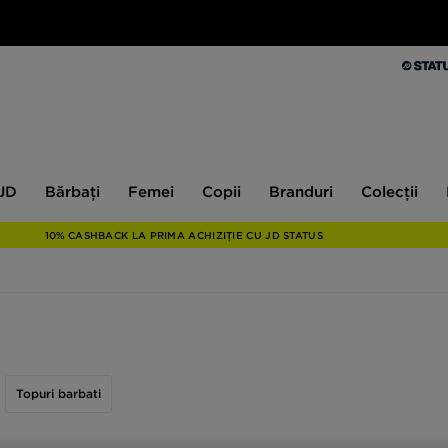
Bărbați
Femei
Copii
Branduri
Colecții
Ex
 JD
Bărbați
Femei
Copii
Branduri
Colecții
10% CASHBACK LA PRIMA ACHIZIȚIE CU JD STATUS
Topuri barbati
ic cu maneci scurte este, fara indoiala, un must have in garderoba oricar