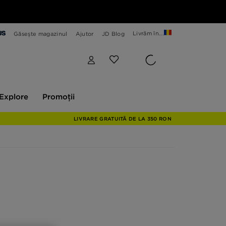
Livrăm în...
Găsește magazinul
Ajutor
JD Blog
plore
Promoții
Explore
Promoții
LIVRARE GRATUITĂ DE LA 350 RON
ui