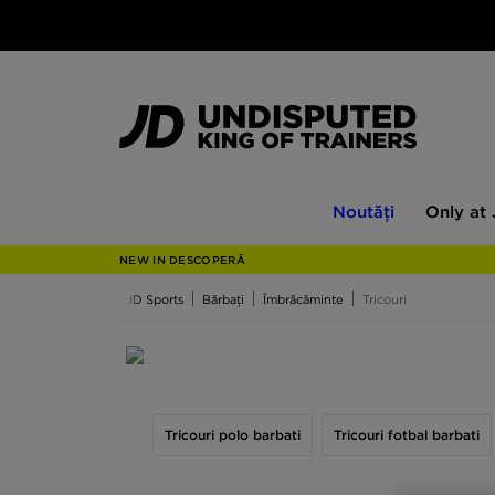
Noutăți
Only
Noutăți
Only at
at
JD
NEW IN DESCOPERĂ
JD Sports
Bărbați
Îmbrăcăminte
Tricouri
Tricou barbati
Tricouri polo barbati
Tricouri fotbal barbati
Cel mai universal articol vestimentar? Tricoul clas