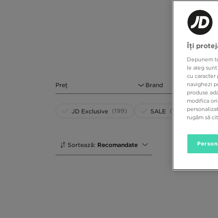
barbat. Modelele in forma de T au fost purtate inca d
care au format granitele lumii moderne. In acea pe
trenduri in moda, dar acestea erau, fara indoiala, 
barbati poate fi purtat astazi la fel de frecvent ca 
motivului pentru care acest articol vestimentar se 
Îți prote
Depunem toat
le aleg sunt
cu caracter 
navighezi pe
Preț
Brand
produse adap
modifica ori
personalizat
(199)
(296)
JD Exclusive
SALE
rugăm să ci
Person
Sortează:
Recomandate