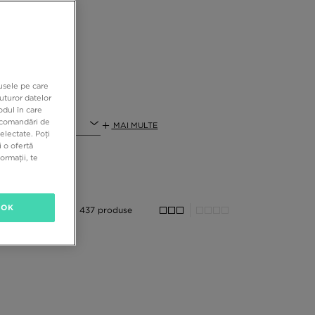
or
au
ou
ra
dusele pe care
uturor datelor
odul în care
recomandări de
MAI MULTE
electate. Poți
 o ofertă
ormații, te
OK
437 produse