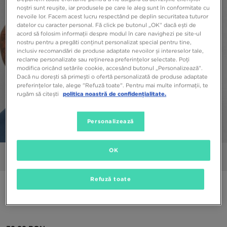
noștri sunt reușite, iar produsele pe care le aleg sunt în conformitate cu
nevoile lor. Facem acest lucru respectând pe deplin securitatea tuturor
datelor cu caracter personal. Fă click pe butonul „OK” dacă ești de
acord să folosim informații despre modul în care navighezi pe site-ul
nostru pentru a pregăti conținut personalizat special pentru tine,
inclusiv recomandări de produse adaptate nevoilor și intereselor tale,
reclame personalizate sau reținerea preferințelor selectate. Poți
modifica oricând setările cookie, accesând butonul „Personalizează”.
Dacă nu dorești să primești o ofertă personalizată de produse adaptate
preferințelor tale, alege "Refuză toate". Pentru mai multe informații, te
rugăm să citești
politica noastră de confidențialitate.
Personalizează
1/4
OK
Poze
Video
Refuză toate
ONLY AT JD
MCKENZIE TRICOU OLI FD TEE STL