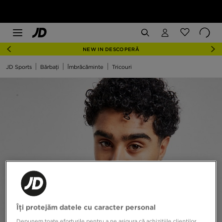
NEW IN DESCOPERĂ
JD Sports
Bărbați
Îmbrăcăminte
Tricouri
Îți protejăm datele cu caracter personal
Depunem toate eforturile pentru a ne asigura că achizițiile clienților