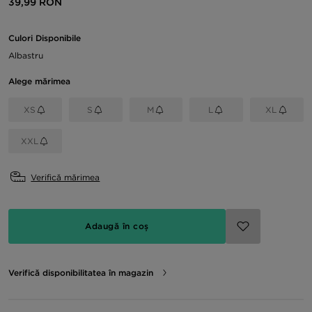
39,99 RON
Culori Disponibile
Albastru
Alege mărimea
XS
S
M
L
XL
XXL
Verifică mărimea
Adaugă în coș
Verifică disponibilitatea în magazin