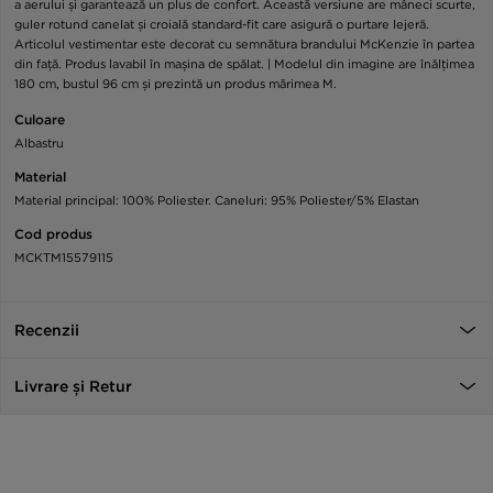
a aerului și garantează un plus de confort. Această versiune are mâneci scurte,
guler rotund canelat și croială standard-fit care asigură o purtare lejeră.
Articolul vestimentar este decorat cu semnătura brandului McKenzie în partea
din față. Produs lavabil în mașina de spălat. | Modelul din imagine are înălțimea
180 cm, bustul 96 cm și prezintă un produs mărimea M.
Culoare
Albastru
Material
Material principal: 100% Poliester. Caneluri: 95% Poliester/5% Elastan
Cod produs
MCKTM15579115
Recenzii
Livrare și Retur