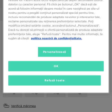
1/6
datelor cu caracter personal. Fă click pe butonul „OK” dacă ești de
acord să folosim informații despre modul în care navighezi pe site-ul
nostru pentru a pregăti conținut personalizat special pentru tine,
Poze
360°
inclusiv recomandări de produse adaptate nevoilor și intereselor tale,
reclame personalizate sau reținerea preferințelor selectate. Poți
modifica oricând setările cookie, accesând butonul „Personalizează”.
NANNY STATE TONY
Dacă nu dorești să primești o ofertă personalizată de produse adaptate
preferințelor tale, alege "Refuză toate". Pentru mai multe informații, te
rugăm să citești
politica noastră de confidențialitate.
129,99 RON
Personalizează
Culori Disponibile
Negru
OK
Alege mărimea
EU
US
Refuză toate
41
42
43
44
Verifică mărimea