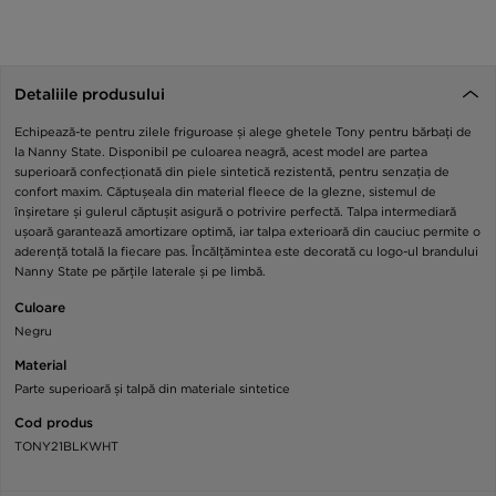
Detaliile produsului
Echipează-te pentru zilele friguroase și alege ghetele Tony pentru bărbați de
la Nanny State. Disponibil pe culoarea neagră, acest model are partea
superioară confecționată din piele sintetică rezistentă, pentru senzația de
confort maxim. Căptușeala din material fleece de la glezne, sistemul de
înșiretare și gulerul căptușit asigură o potrivire perfectă. Talpa intermediară
ușoară garantează amortizare optimă, iar talpa exterioară din cauciuc permite o
aderență totală la fiecare pas. Încălțămintea este decorată cu logo-ul brandului
Nanny State pe părțile laterale și pe limbă.
Culoare
Negru
Material
Parte superioară și talpă din materiale sintetice
Cod produs
TONY21BLKWHT