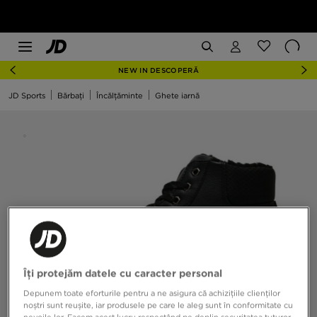
NEW IN DESCOPERĂ
JD Sports
Bărbați
Încălțăminte
Ghete iarnă
Îți protejăm datele cu caracter personal
Depunem toate eforturile pentru a ne asigura că achizițiile clienților
noștri sunt reușite, iar produsele pe care le aleg sunt în conformitate cu
nevoile lor. Facem acest lucru respectând pe deplin securitatea tuturor