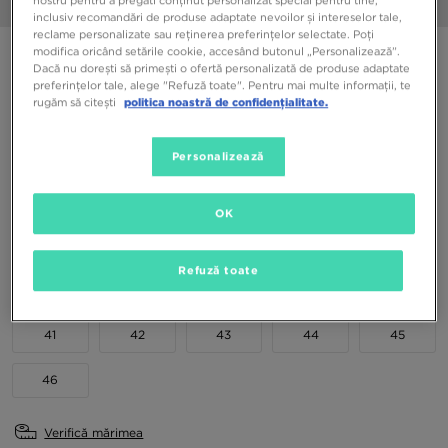
1/6
inclusiv recomandări de produse adaptate nevoilor și intereselor tale,
reclame personalizate sau reținerea preferințelor selectate. Poți
modifica oricând setările cookie, accesând butonul „Personalizează”.
BIRKENSTOCK ARIZONA
Dacă nu dorești să primești o ofertă personalizată de produse adaptate
preferințelor tale, alege "Refuză toate". Pentru mai multe informații, te
rugăm să citești
politica noastră de confidențialitate.
469,99 RON
529,99 RON
-11%
(Prețul inițial)
Personalizează
Culori Disponibile
Maro
OK
Alege mărimea
Refuză toate
EU
US
41
42
43
44
45
46
Verifică mărimea