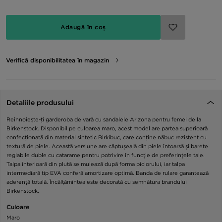
Adaugă în coș
Verifică disponibilitatea în magazin
Detaliile produsului
Reînnoiește-ți garderoba de vară cu sandalele Arizona pentru femei de la
Birkenstock. Disponibil pe culoarea maro, acest model are partea superioară
confecționată din material sintetic Birkibuc, care conține năbuc rezistent cu
textură de piele. Această versiune are căptușeală din piele întoarsă și barete
reglabile duble cu catarame pentru potrivire în funcție de preferințele tale.
Talpa interioară din plută se mulează după forma piciorului, iar talpa
intermediară tip EVA conferă amortizare optimă. Banda de rulare garantează
aderență totală. Încălțămintea este decorată cu semnătura brandului
Birkenstock.
Culoare
Maro