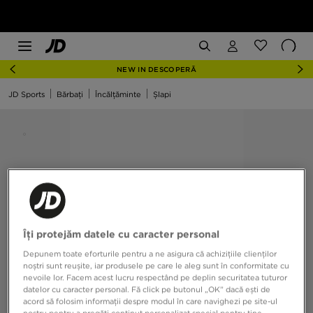
NEW IN DESCOPERĂ
JD Sports
Bărbați
Încălțăminte
Șlapi
Îți protejăm datele cu caracter personal
Depunem toate eforturile pentru a ne asigura că achizițiile clienților
noștri sunt reușite, iar produsele pe care le aleg sunt în conformitate cu
nevoile lor. Facem acest lucru respectând pe deplin securitatea tuturor
datelor cu caracter personal. Fă click pe butonul „OK” dacă ești de
acord să folosim informații despre modul în care navighezi pe site-ul
nostru pentru a pregăti conținut personalizat special pentru tine,