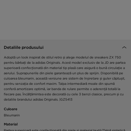
Detaliile produsului
Adoptă un look inspirat de stilul retro și alege modelul de sneakers ZX 750
pentru bărbați de la adidas Originals. Acest model exclusiv de la JD are partea
superioară confecționată din material tip plasă care asigură o bună circulație a
aerului. Suprapunerile din piele garantează un plus de sprijin. Disponibilă pe
culoarea bleumarin, această versiune are sistem de înșiretare și guler căptușit,
pentru senzația de confort maxim. Talpa intermediară moale din spumă
conferă amortizare optimă, iar banda de rulare permite o aderență totală la
fiecare pas. Încălțămintea este decorată cu cele 3 benzi clasice, precum și cu
detaliile brandului adidas Originals. |GZ5413
Culoare
Bleumarin
Material
Partea superioară este confecționată din piele și material textil/Talpă sintetică