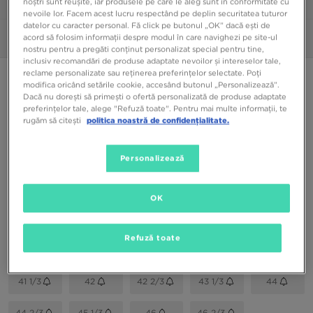
noștri sunt reușite, iar produsele pe care le aleg sunt în conformitate cu
1/6
nevoile lor. Facem acest lucru respectând pe deplin securitatea tuturor
datelor cu caracter personal. Fă click pe butonul „OK” dacă ești de
acord să folosim informații despre modul în care navighezi pe site-ul
Poze
360°
nostru pentru a pregăti conținut personalizat special pentru tine,
inclusiv recomandări de produse adaptate nevoilor și intereselor tale,
reclame personalizate sau reținerea preferințelor selectate. Poți
ONLY AT JD
modifica oricând setările cookie, accesând butonul „Personalizează”.
Dacă nu dorești să primești o ofertă personalizată de produse adaptate
ADIDAS ZX 750
preferințelor tale, alege "Refuză toate". Pentru mai multe informații, te
rugăm să citești
politica noastră de confidențialitate.
349,99 RON
Personalizează
Culori Disponibile
Bleumarin
OK
Alege mărimea
Refuză toate
EU
US
41 1/3
42
42 2/3
43 1/3
44
44 2/3
45 1/3
46
46 2/3