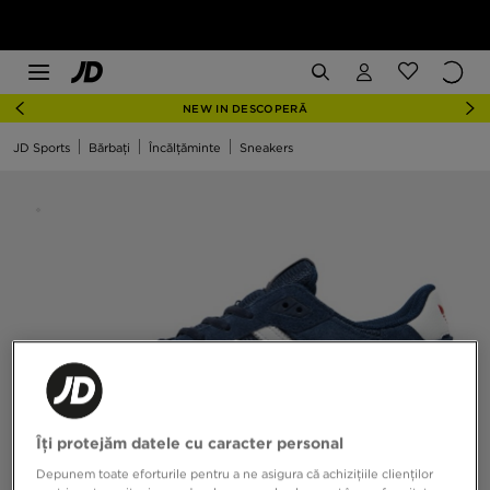
NEW IN DESCOPERĂ
JD Sports
Bărbați
Încălțăminte
Sneakers
Îți protejăm datele cu caracter personal
Depunem toate eforturile pentru a ne asigura că achizițiile clienților