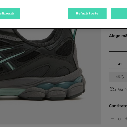
alizează
Refuză toate
Culori di
Negru
Alege mă
42
45
Verif
Cantitat