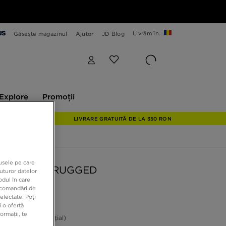
Livrăm în...
Găsește magazinul
Ajutor
JD Blog
plore
Promoții
Explore
Promoții
LIVRARE GRATUITĂ DE LA 350 RON
dusele pe care
S GEL-NYC RUGGED
uturor datelor
odul în care
recomandări de
electate. Poți
9 RON
 o ofertă
ormații, te
ON
-48%
(Prețul inițial)