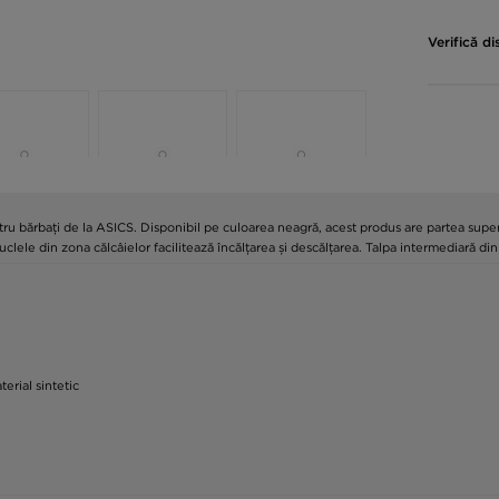
Verifică di
bărbați de la ASICS. Disponibil pe culoarea neagră, acest produs are partea superioa
r buclele din zona călcâielor facilitează încălțarea și descălțarea. Talpa intermedia
terial sintetic