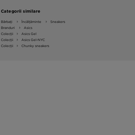
Categorii similare
Bărbați
Încălțăminte
Sneakers
Branduri
Asics
Colecții
Asics Gel
Colecții
Asics Gel-NYC
Colecții
Chunky sneakers