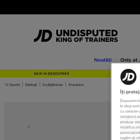
Noutăți
Only
Noutăți
Only at
at
JD
NEW IN DESCOPERĂ
JD Sports
Bărbați
Încălțăminte
Sneakers
Îți prote
Depunem toat
le aleg sunt
cu caracter 
navighezi pe
produse adap
modifica ori
personalizat
rugăm să ci