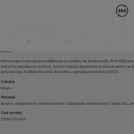
Reînnoiește-ți colecția de încălțăminte cu modelul de sneakers GEL-NYC RGD pentru 
precum și suprapuneri sintetice. Gulerul căptușit garantează un plus de sprijin, ia
la fiecare pas. Încălțămintea este decorată cu semnătura brandului ASICS.
Culoare
Negru
Material
Exterior: material textil, material sintetic/ Căptușeală: material textil/ Talpă: GEL, ma
Cod produs
1203A735-024