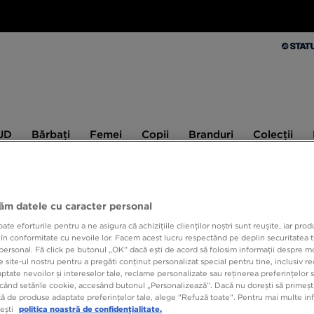
Bărbați
Femei
Copii
Branduri
Colecții
Ex
 JD
Bărbați
Femei
Copii
Branduri
Colecții
10% CASHBACK LA PRIMA ACHIZIȚIE CU JD STATUS
jăm datele cu caracter personal
e eforturile pentru a ne asigura că achizițiile clienților noștri sunt reușite, iar pro
ASIC
 în conformitate cu nevoile lor. Facem acest lucru respectând pe deplin securitatea t
personal. Fă click pe butonul „OK” dacă ești de acord să folosim informații despre m
 site-ul nostru pentru a pregăti conținut personalizat special pentru tine, inclusiv 
tate nevoilor și intereselor tale, reclame personalizate sau reținerea preferințelor s
439,9
când setările cookie, accesând butonul „Personalizează”. Dacă nu dorești să primești
ă de produse adaptate preferințelor tale, alege "Refuză toate". Pentru mai multe inf
839,99 R
tești
politica noastră de confidențialitate.