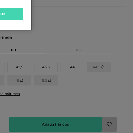
OK
sponibile
rimea
EU
US
42,5
43,5
44
44,5
46
46,5
ică mărimea
e
Adaugă în coș