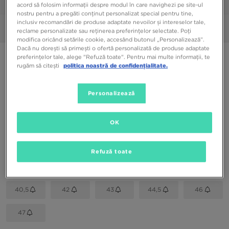
1/6
acord să folosim informații despre modul în care navighezi pe site-ul
nostru pentru a pregăti conținut personalizat special pentru tine,
inclusiv recomandări de produse adaptate nevoilor și intereselor tale,
Poze
360°
reclame personalizate sau reținerea preferințelor selectate. Poți
modifica oricând setările cookie, accesând butonul „Personalizează”.
Dacă nu dorești să primești o ofertă personalizată de produse adaptate
LACOSTE DEVIATION II
preferințelor tale, alege "Refuză toate". Pentru mai multe informații, te
rugăm să citești
politica noastră de confidențialitate.
299,99 RON
Personalizează
Culori Disponibile
OK
Gri
Alege mărimea
Refuză toate
EU
US
40,5
42
43
44,5
46
47