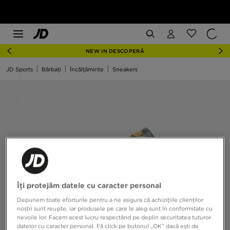
NEW IN DESCOPERĂ
JD Sports
Bărbați
Încălțăminte
Sneakers
Îți protejăm datele cu caracter personal
Depunem toate eforturile pentru a ne asigura că achizițiile clienților
noștri sunt reușite, iar produsele pe care le aleg sunt în conformitate cu
nevoile lor. Facem acest lucru respectând pe deplin securitatea tuturor
datelor cu caracter personal. Fă click pe butonul „OK” dacă ești de