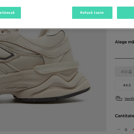
alizează
Refuză toate
Culori di
Alege mă
41,5
44,5
Verif
Cantitat