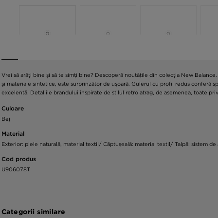
Vrei să arăți bine și să te simți bine? Descoperă noutățile din colecția New Balance
și materiale sintetice, este surprinzător de ușoară. Gulerul cu profil redus conferă 
excelentă. Detaliile brandului inspirate de stilul retro atrag, de asemenea, toate priv
Culoare
Bej
Material
Exterior: piele naturală, material textil/ Căptușeală: material textil/ Talpă: sistem 
Cod produs
U906078T
Categorii similare