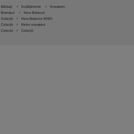
Bărbați
Încălțăminte
Sneakers
Branduri
New Balance
Colecții
New Balance 9060
Colecții
Retro sneakers
Colecții
Colecții