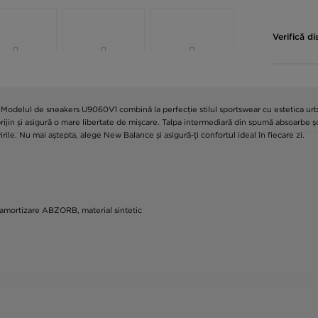
Verifică di
. Modelul de sneakers U9060V1 combină la perfecție stilul sportswear cu estetica urb
sprijin și asigură o mare libertate de mișcare. Talpa intermediară din spumă absoarbe 
irile. Nu mai aștepta, alege New Balance și asigură-ți confortul ideal în fiecare zi.
de amortizare ABZORB, material sintetic