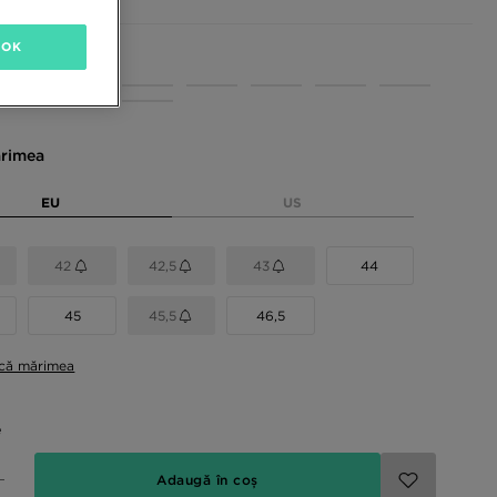
OK
sponibile
rimea
EU
US
42
42,5
43
44
45
45,5
46,5
ică mărimea
e
Adaugă în coș