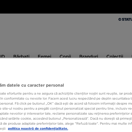
Bărbați
Femei
Copii
Branduri
Colecții
Ex
 JD
Bărbați
Femei
Copii
Branduri
Colecții
10% CASHBACK LA PRIMA ACHIZIȚIE CU JD STATUS
jăm datele cu caracter personal
e eforturile pentru a ne asigura că achizițiile clienților noștri sunt reușite, iar pro
NEW 
 în conformitate cu nevoile lor. Facem acest lucru respectând pe deplin securitatea t
personal. Fă click pe butonul „OK” dacă ești de acord să folosim informații despre m
 site-ul nostru pentru a pregăti conținut personalizat special pentru tine, inclusiv 
tate nevoilor și intereselor tale, reclame personalizate sau reținerea preferințelor s
769,9
când setările cookie, accesând butonul „Personalizează”. Dacă nu dorești să primești
ă de produse adaptate preferințelor tale, alege "Refuză toate". Pentru mai multe inf
949,99 R
tești
politica noastră de confidențialitate.