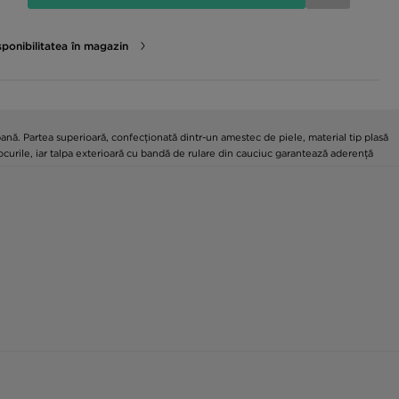
sponibilitatea în magazin
ană. Partea superioară, confecționată dintr-un amestec de piele, material tip plasă
șocurile, iar talpa exterioară cu bandă de rulare din cauciuc garantează aderență