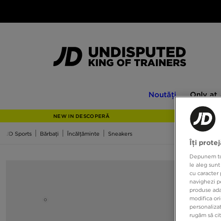
Noutăți
Only
Noutăți
Only at
at
JD
NEW IN DESCOPERĂ
JD Sports
Bărbați
Încălțăminte
Sneakers
Îți prote
Depunem toat
le aleg sunt
cu caracter 
navighezi pe
produse adap
modifica ori
personalizat
rugăm să ci