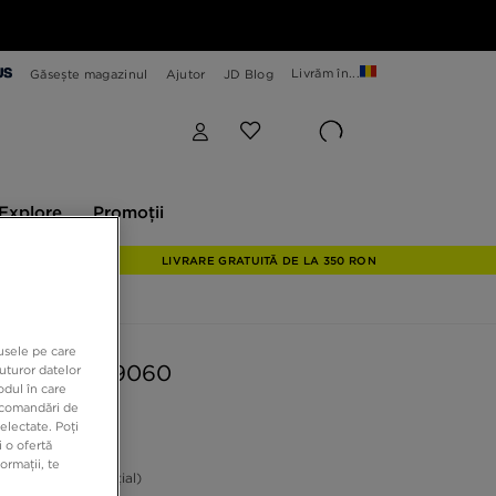
Livrăm în...
Găsește magazinul
Ajutor
JD Blog
plore
Promoții
Explore
Promoții
LIVRARE GRATUITĂ DE LA 350 RON
dusele pe care
BALANCE 9060
uturor datelor
odul în care
recomandări de
electate. Poți
9 RON
 o ofertă
ormații, te
ON
-19%
(Prețul inițial)