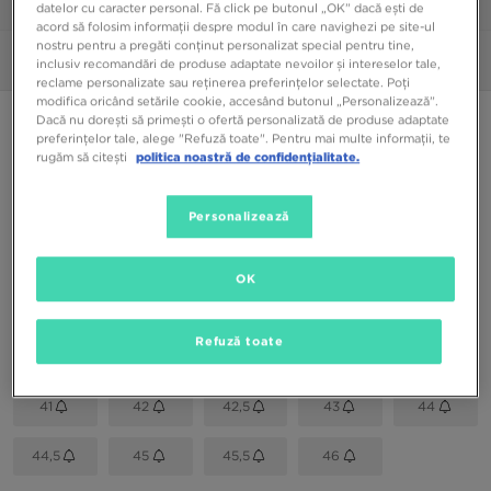
1/6
datelor cu caracter personal. Fă click pe butonul „OK” dacă ești de
acord să folosim informații despre modul în care navighezi pe site-ul
nostru pentru a pregăti conținut personalizat special pentru tine,
Poze
360°
inclusiv recomandări de produse adaptate nevoilor și intereselor tale,
reclame personalizate sau reținerea preferințelor selectate. Poți
modifica oricând setările cookie, accesând butonul „Personalizează”.
NIKE AIR MAX 95
Dacă nu dorești să primești o ofertă personalizată de produse adaptate
preferințelor tale, alege "Refuză toate". Pentru mai multe informații, te
rugăm să citești
politica noastră de confidențialitate.
439,99 RON
Personalizează
Culori Disponibile
Negru
OK
Alege mărimea
Refuză toate
EU
US
41
42
42,5
43
44
44,5
45
45,5
46