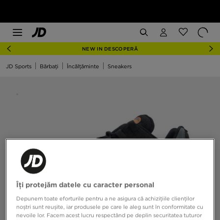
NEW IN DESCOPERĂ
JD Sports
Bărbați
Încălțăminte
Sneakers
Îți protejăm datele cu caracter personal
Depunem toate eforturile pentru a ne asigura că achizițiile clienților
noștri sunt reușite, iar produsele pe care le aleg sunt în conformitate cu
nevoile lor. Facem acest lucru respectând pe deplin securitatea tuturor