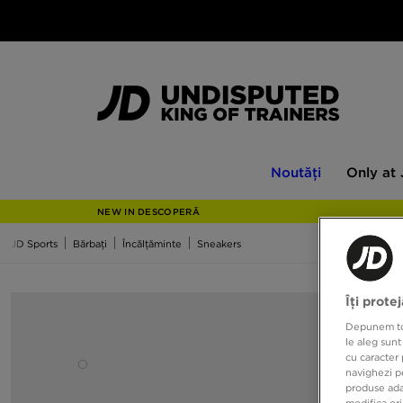
Noutăți
Only
Noutăți
Only at
at
JD
NEW IN DESCOPERĂ
JD Sports
Bărbați
Încălțăminte
Sneakers
Îți prote
Depunem toat
le aleg sunt
cu caracter 
navighezi pe
produse adap
modifica ori