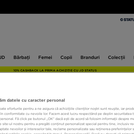
Bărbați
Femei
Copii
Branduri
Colecții
Ex
 JD
Bărbați
Femei
Copii
Branduri
Colecții
10% CASHBACK LA PRIMA ACHIZIȚIE CU JD STATUS
ONLY AT
jăm datele cu caracter personal
e eforturile pentru a ne asigura că achizițiile clienților noștri sunt reușite, iar pro
NIKE 
 în conformitate cu nevoile lor. Facem acest lucru respectând pe deplin securitatea t
personal. Fă click pe butonul „OK” dacă ești de acord să folosim informații despre m
 site-ul nostru pentru a pregăti conținut personalizat special pentru tine, inclusiv 
419,9
tate nevoilor și intereselor tale, reclame personalizate sau reținerea preferințelor s
când setările cookie, accesând butonul „Personalizează”. Dacă nu dorești să primești