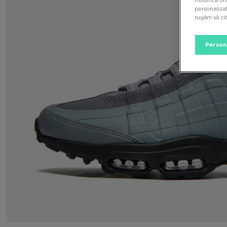
personalizat
rugăm să ci
Person