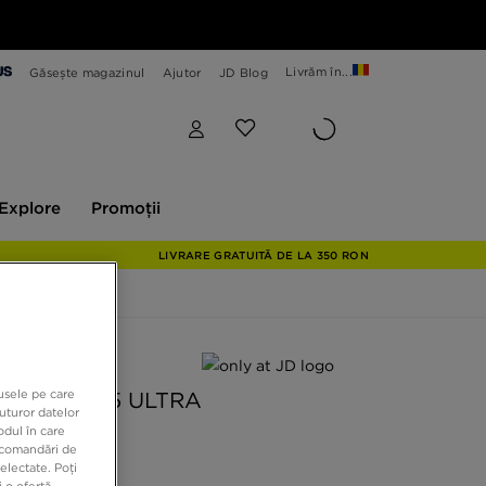
Livrăm în...
Găsește magazinul
Ajutor
JD Blog
plore
Promoții
Explore
Promoții
LIVRARE GRATUITĂ DE LA 350 RON
 JD
dusele pe care
AIR MAX 95 ULTRA
uturor datelor
odul în care
recomandări de
9 RON
electate. Poți
 o ofertă