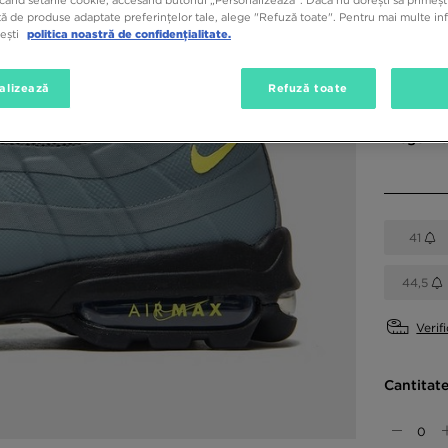
ă de produse adaptate preferințelor tale, alege "Refuză toate". Pentru mai multe inf
tești
politica noastră de confidențialitate.
Culori di
alizează
Refuză toate
Gri
Alege mă
41
44,5
Verif
Cantitat