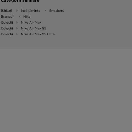
Categorii similare
Bărbați
Încălțăminte
Sneakers
Branduri
Nike
Colecții
Nike Air Max
Colecții
Nike Air Max 95
Colecții
Nike Air Max 95 Ultra