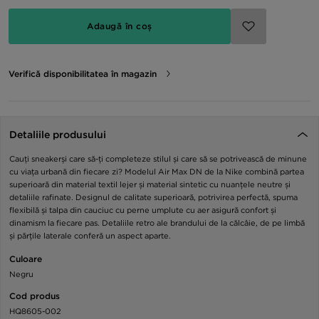
Adaugă în coș
Verifică disponibilitatea în magazin
Detaliile produsului
Cauți sneakerși care să-ți completeze stilul și care să se potrivească de minune
cu viața urbană din fiecare zi? Modelul Air Max DN de la Nike combină partea
superioară din material textil lejer și material sintetic cu nuanțele neutre și
detaliile rafinate. Designul de calitate superioară, potrivirea perfectă, spuma
flexibilă și talpa din cauciuc cu perne umplute cu aer asigură confort și
dinamism la fiecare pas. Detaliile retro ale brandului de la călcâie, de pe limbă
și părțile laterale conferă un aspect aparte.
Culoare
Negru
Cod produs
HQ8605-002