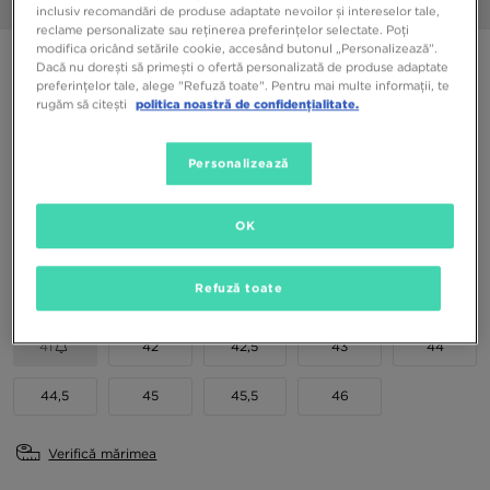
1/6
inclusiv recomandări de produse adaptate nevoilor și intereselor tale,
reclame personalizate sau reținerea preferințelor selectate. Poți
modifica oricând setările cookie, accesând butonul „Personalizează”.
NIKE AIR MAX DN ROAM
Dacă nu dorești să primești o ofertă personalizată de produse adaptate
preferințelor tale, alege "Refuză toate". Pentru mai multe informații, te
rugăm să citești
politica noastră de confidențialitate.
899,99 RON
Personalizează
Culori Disponibile
OK
Alege mărimea
EU
US
Refuză toate
41
42
42,5
43
44
44,5
45
45,5
46
Verifică mărimea