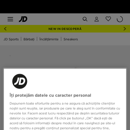
NEW IN DESCOPERĂ
JD Sports
Bărbați
Încălțăminte
Sneakers
Îți protejăm datele cu caracter personal
Depunem toate eforturile pentru a ne asigura că achizițiile clienților
noștri sunt reușite, iar produsele pe care le aleg sunt în conformitate cu
nevoile lor. Facem acest lucru respectând pe deplin securitatea tuturor
datelor cu caracter personal. Fă click pe butonul „OK” dacă ești de
acord să folosim informații despre modul în care navighezi pe site-ul
nostru pentru a pregăti conținut personalizat special pentru tine,