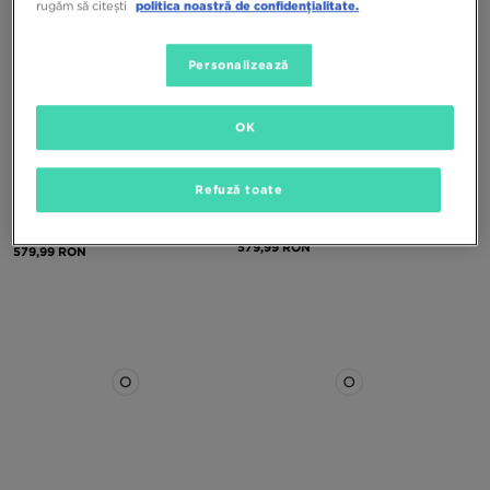
rugăm să citești
politica noastră de confidențialitate.
Personalizează
OK
Refuză toate
THE NORTH FACE JACHETĂ
THE NORTH FACE JACHETĂ B
SHERKALA
REVERS PERRITO HD
579,99 RON
579,99 RON