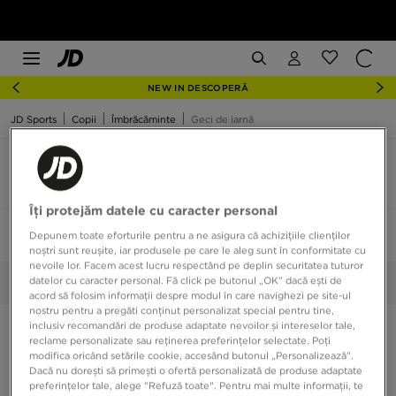
NEW IN DESCOPERĂ
JD Sports
Copii
Îmbrăcăminte
Geci de iarnă
Geaca iarna copii mărime 7-8yrs
4 produse
Îți protejăm datele cu caracter personal
Sortează:
Recomandate
Filtrează
Depunem toate eforturile pentru a ne asigura că achizițiile clienților
1
noștri sunt reușite, iar produsele pe care le aleg sunt în conformitate cu
nevoile lor. Facem acest lucru respectând pe deplin securitatea tuturor
datelor cu caracter personal. Fă click pe butonul „OK” dacă ești de
7-8YRS
Selectate:
Șterge
acord să folosim informații despre modul în care navighezi pe site-ul
nostru pentru a pregăti conținut personalizat special pentru tine,
inclusiv recomandări de produse adaptate nevoilor și intereselor tale,
reclame personalizate sau reținerea preferințelor selectate. Poți
modifica oricând setările cookie, accesând butonul „Personalizează”.
Dacă nu dorești să primești o ofertă personalizată de produse adaptate
preferințelor tale, alege "Refuză toate". Pentru mai multe informații, te