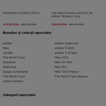
HOODRICH JACHETĂ PITCH
THE NORTH FACE JACHETĂ DE
IARNĂ TRISHULL BLK
249,99 RON
489,99 RON
189,99 RON
469,99 RON
Branduri și colecții apreciate:
adidas
adidas Superstar
Nike
adidas Trefoil
Jordan
adidas 3 stripes
The North Face
Nike ACG
Hoodrich
Nike Air Max
McKenzie
Nike Pro
Supply & Demand
Nike Tech Fleece
The North Face
The North Face Nuptse
Unlike Humans
Categorii apreciate:
Pantaloni Nike copii
Haine Nike copii