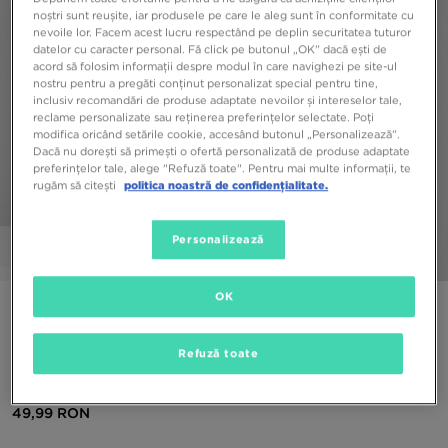
noștri sunt reușite, iar produsele pe care le aleg sunt în conformitate cu
nevoile lor. Facem acest lucru respectând pe deplin securitatea tuturor
datelor cu caracter personal. Fă click pe butonul „OK” dacă ești de
acord să folosim informații despre modul în care navighezi pe site-ul
nostru pentru a pregăti conținut personalizat special pentru tine,
inclusiv recomandări de produse adaptate nevoilor și intereselor tale,
reclame personalizate sau reținerea preferințelor selectate. Poți
modifica oricând setările cookie, accesând butonul „Personalizează”.
Dacă nu dorești să primești o ofertă personalizată de produse adaptate
preferințelor tale, alege "Refuză toate". Pentru mai multe informații, te
rugăm să citești
politica noastră de confidențialitate.
Personalizează
1/5
OK
ONLY AT JD
MCKENZIE CU GLUGĂ ESSENTIAL 2
Refuză toate
OVERHEAD HOODIE JUNIOR
49,99 RON