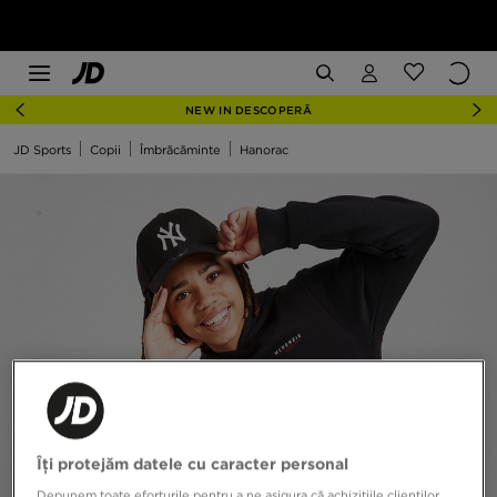
NEW IN DESCOPERĂ
JD Sports
Copii
Îmbrăcăminte
Hanorac
Îți protejăm datele cu caracter personal
Depunem toate eforturile pentru a ne asigura că achizițiile clienților