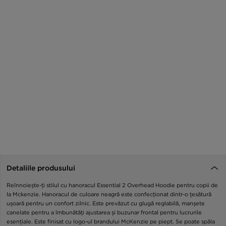
Detaliile produsului
Reînnoiește-ți stilul cu hanoracul Essential 2 Overhead Hoodie pentru copii de
la Mckenzie. Hanoracul de culoare neagră este confecționat dintr-o țesătură
ușoară pentru un confort zilnic. Este prevăzut cu glugă reglabilă, manșete
canelate pentru a îmbunătăți ajustarea și buzunar frontal pentru lucrurile
esențiale. Este finisat cu logo-ul brandului McKenzie pe piept. Se poate spăla