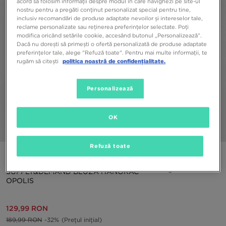
acord să folosim informații despre modul în care navighezi pe site-ul
nostru pentru a pregăti conținut personalizat special pentru tine,
inclusiv recomandări de produse adaptate nevoilor și intereselor tale,
reclame personalizate sau reținerea preferințelor selectate. Poți
modifica oricând setările cookie, accesând butonul „Personalizează”.
Dacă nu dorești să primești o ofertă personalizată de produse adaptate
preferințelor tale, alege "Refuză toate". Pentru mai multe informații, te
rugăm să citești
politica noastră de confidențialitate.
Personalizează
OK
1/6
Refuză toate
ONLY AT JD
SUPPLY&DEMAND BLUZĂ HANORAC
OPOLIS
129,99 RON
189,99 RON
-32%
(Prețul inițial)