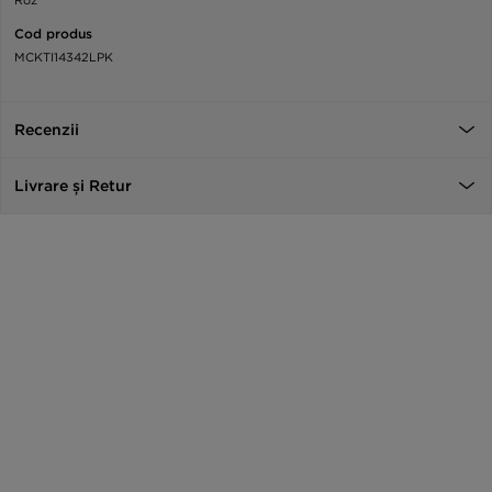
Roz
Cod produs
MCKTI14342LPK
Recenzii
Livrare și Retur