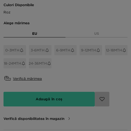
Culori Disponibile
Roz
Alege mărimea
EU
US
0-3MTH
3-6MTH
6-9MTH
9-12MTH
12-18MTH
18-24MTH
24-36MTH
Verifică mărimea
Adaugă în coș
Verifică disponibilitatea în magazin