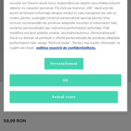
nevoile lor. Facem acest lucru respectând pe deplin securitatea tuturor
datelor cu caracter personal. Fă click pe butonul „OK” dacă ești de
acord să folosim informații despre modul în care navighezi pe site-ul
nostru pentru a pregăti conținut personalizat special pentru tine,
inclusiv recomandări de produse adaptate nevoilor și intereselor tale,
reclame personalizate sau reținerea preferințelor selectate. Poți
modifica oricând setările cookie, accesând butonul „Personalizează”.
Dacă nu dorești să primești o ofertă personalizată de produse adaptate
preferințelor tale, alege "Refuză toate". Pentru mai multe informații, te
rugăm să citești
politica noastră de confidențialitate.
Personalizează
1/5
OK
ONLY AT JD
Refuză toate
MCKENZIE GIRLS' ESSENTIAL CREW
TRACKSUIT INFANT
59,99 RON