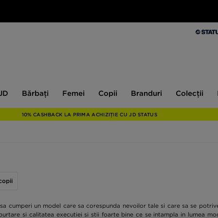
Bărbați
Femei
Copii
Branduri
Colecții
Ex
 JD
Bărbați
Femei
Copii
Branduri
Colecții
10% CASHBACK LA PRIMA ACHIZIȚIE CU JD STATUS
copii
i sa cumperi un model care sa corespunda nevoilor tale si care sa se potrive
purtare si calitatea executiei si stii foarte bine ce se intampla in lumea mo