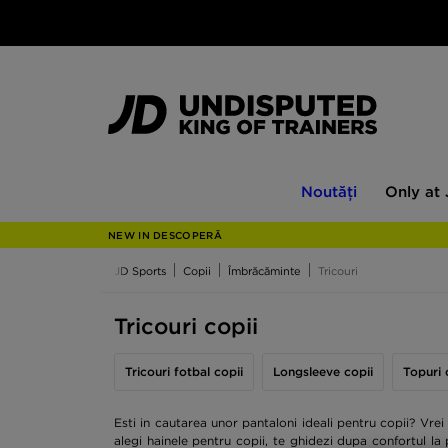
Noutăți
Only
Noutăți
Only at
at
JD
NEW IN DESCOPERĂ
JD Sports
Copii
Îmbrăcăminte
Tricouri
Tricouri copii
Tricouri fotbal copii
Longsleeve copii
Topuri 
Esti in cautarea unor pantaloni ideali pentru copii? Vre
alegi hainele pentru copii, te ghidezi dupa confortul la 