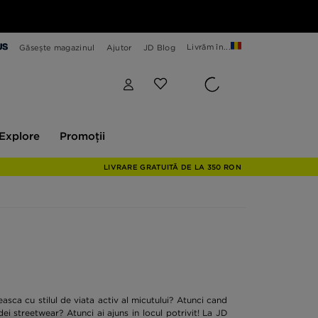
Livrăm în...
Găsește magazinul
Ajutor
JD Blog
plore
Promoții
Explore
Promoții
LIVRARE GRATUITĂ DE LA 350 RON
asca cu stilul de viata activ al micutului? Atunci cand
dei streetwear? Atunci ai ajuns in locul potrivit! La JD