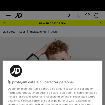
NEW IN DESCOPERĂ
JD Sports
Copii
Îmbrăcăminte
Veste
Îți protejăm datele cu caracter personal
Depunem toate eforturile pentru a ne asigura că achizițiile clienților
noștri sunt reușite, iar produsele pe care le aleg sunt în conformitate cu
nevoile lor. Facem acest lucru respectând pe deplin securitatea tuturor
datelor cu caracter personal. Fă click pe butonul „OK” dacă ești de
acord să folosim informații despre modul în care navighezi pe site-ul