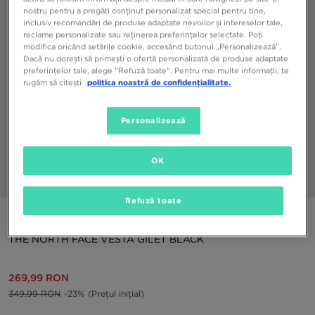
nostru pentru a pregăti conținut personalizat special pentru tine,
inclusiv recomandări de produse adaptate nevoilor și intereselor tale,
reclame personalizate sau reținerea preferințelor selectate. Poți
modifica oricând setările cookie, accesând butonul „Personalizează”.
Dacă nu dorești să primești o ofertă personalizată de produse adaptate
preferințelor tale, alege "Refuză toate". Pentru mai multe informații, te
rugăm să citești
politica noastră de confidențialitate.
Personalizează
OK
1/7
Refuză toate
ONLY AT JD
THE NORTH FACE VESTĂ GILET BLACK
269,99 RON
349,99 RON
-23%
(Prețul inițial)