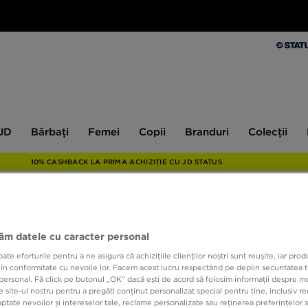
Bărbați
Femei
Copii
Branduri
Colecții
Ex
 JD
Bărbați
Femei
Copii
Branduri
Colecții
10% CASHBACK LA PRIMA ACHIZIȚIE CU JD STATUS
NIKE 
jăm datele cu caracter personal
e eforturile pentru a ne asigura că achizițiile clienților noștri sunt reușite, iar pro
 în conformitate cu nevoile lor. Facem acest lucru respectând pe deplin securitatea t
419,9
personal. Fă click pe butonul „OK” dacă ești de acord să folosim informații despre m
 site-ul nostru pentru a pregăti conținut personalizat special pentru tine, inclusiv 
tate nevoilor și intereselor tale, reclame personalizate sau reținerea preferințelor s