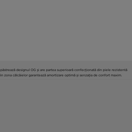
 păstrează designul OG și are partea superioară confecționată din piele rezistentă
 din zona călcâielor garantează amortizare optimă și senzația de confort maxim.