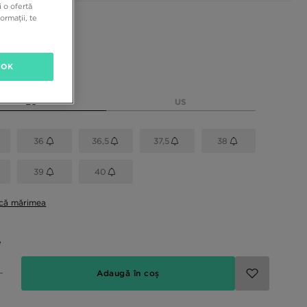
 o ofertă
ormații, te
sponibile
OK
rimea
EU
US
36
36,5
37,5
38
39
40
ică mărimea
e
Adaugă în coș