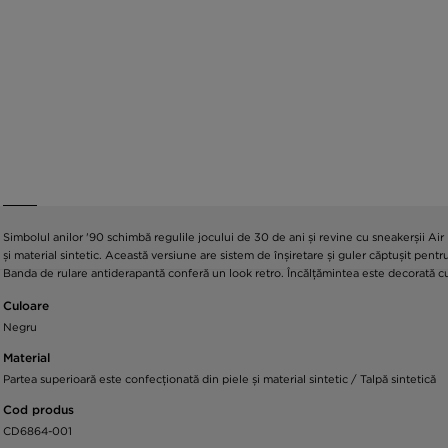
Simbolul anilor '90 schimbă regulile jocului de 30 de ani și revine cu sneakerșii A
și material sintetic. Această versiune are sistem de înșiretare și guler căptușit pe
Banda de rulare antiderapantă conferă un look retro. Încălțămintea este decorată cu
Culoare
Negru
Material
Partea superioară este confecționată din piele și material sintetic / Talpă sintetică
Cod produs
CD6864-001