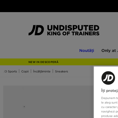
Noutăți
Only
Noutăți
Only at
at
JD
NEW IN DESCOPERĂ
JD Sports
Copii
Încălțăminte
Sneakers
Îți prote
Depunem toat
le aleg sunt
cu caracter 
navighezi pe
produse adap