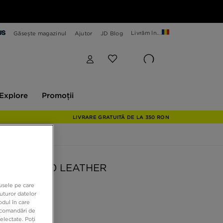
Livrăm în...
Găsește magazinul
Ajutor
JD Blog
plore
Promoții
Explore
Promoții
LIVRARE GRATUITĂ DE LA 350 RON
AIR MAX 90 LEATHER
dusele pe care
uturor datelor
9 RON
odul în care
recomandări de
electate. Poți