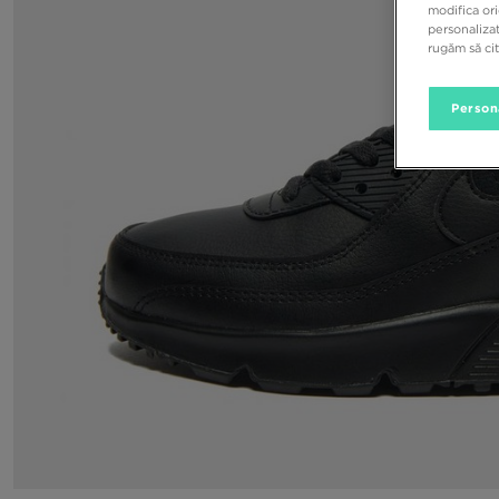
modifica ori
personalizat
rugăm să ci
Person