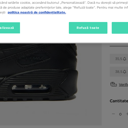
când setările cookie, accesând butonul „Personalizează”. Dacă nu dorești să primești
ă de produse adaptate preferințelor tale, alege "Refuză toate". Pentru mai multe inf
Culori di
tești
politica noastră de confidențialitate.
Negru
alizează
Refuză toate
Alege mă
35,5
38,5
Verif
Cantitat