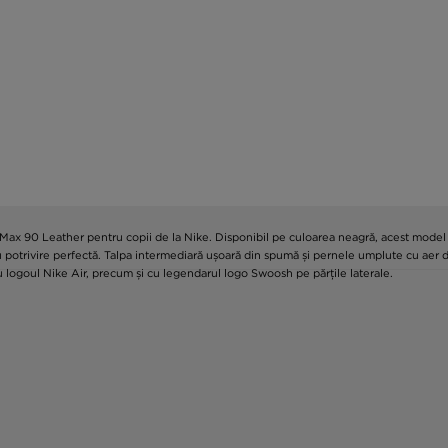
ir Max 90 Leather pentru copii de la Nike. Disponibil pe culoarea neagră, acest model
ntru potrivire perfectă. Talpa intermediară ușoară din spumă și pernele umplute cu aer
 logoul Nike Air, precum și cu legendarul logo Swoosh pe părțile laterale.