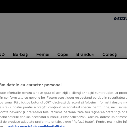
Bărbați
Femei
Copii
Branduri
Colecții
Ex
 JD
Bărbați
Femei
Copii
Branduri
Colecții
10% CASHBACK LA PRIMA ACHIZIȚIE CU JD STATUS
jăm datele cu caracter personal
e eforturile pentru a ne asigura că achizițiile clienților noștri sunt reușite, iar pro
THE 
 în conformitate cu nevoile lor. Facem acest lucru respectând pe deplin securitatea t
CUFF
personal. Fă click pe butonul „OK” dacă ești de acord să folosim informații despre m
 site-ul nostru pentru a pregăti conținut personalizat special pentru tine, inclusiv 
tate nevoilor și intereselor tale, reclame personalizate sau reținerea preferințelor s
când setările cookie, accesând butonul „Personalizează”. Dacă nu dorești să primești
169,9
ă de produse adaptate preferințelor tale, alege "Refuză toate". Pentru mai multe inf
tești
politica noastră de confidențialitate.