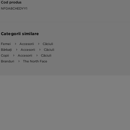
Cod produs
NF0A8CHEDYY1
Categorii similare
Femei
Accesorii
Căciuli
Bărbați
Accesorii
Căciuli
Copii
Accesorii
Căciuli
Branduri
The North Face