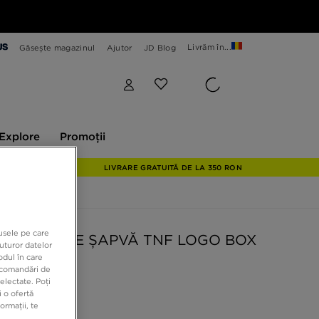
Livrăm în...
Găsește magazinul
Ajutor
JD Blog
plore
Promoții
Explore
Promoții
LIVRARE GRATUITĂ DE LA 350 RON
dusele pe care
NORTH FACE ȘAPVĂ TNF LOGO BOX
uturor datelor
ED BNE
odul în care
recomandări de
electate. Poți
 o ofertă
9 RON
ormații, te