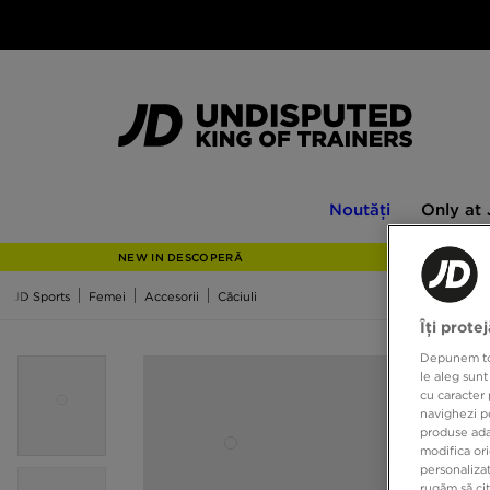
Noutăți
Only
Noutăți
Only at
at
JD
NEW IN DESCOPERĂ
JD Sports
Femei
Accesorii
Căciuli
Îți prote
Depunem toat
le aleg sunt
cu caracter 
navighezi pe
produse adap
modifica ori
personalizat
rugăm să ci